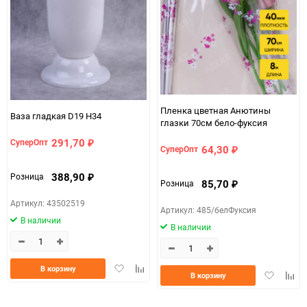
Пленка цветная Анютины
Ваза гладкая D19 H34
глазки 70см бело-фуксия
291,70
СуперОпт
₽
64,30
СуперОпт
₽
388,90
Розница
₽
85,70
Розница
₽
Артикул: 43502519
Артикул: 485/белФуксия
В наличии
В наличии
Добавить
Добавить
В корзину
Добавить
Доба
В корзину
в
к
в
к
избранное
сравнению
избранно
срав