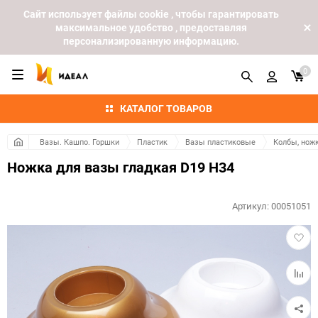
Cайт использует файлы cookie , чтобы гарантировать
максимальное удобство , предоставляя
персонализированную информацию.
0
КАТАЛОГ ТОВАРОВ
Вазы. Кашпо. Горшки
Пластик
Вазы пластиковые
Колбы, ножк
Ножка для вазы гладкая D19 H34
Артикул:
00051051
Добав
в
избра
Добав
к
сравн