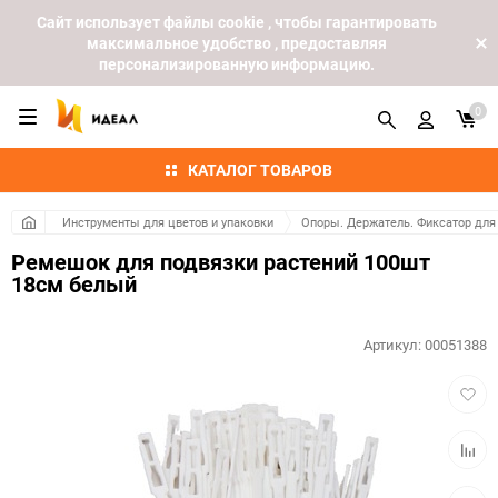
Cайт использует файлы cookie , чтобы гарантировать
максимальное удобство , предоставляя
персонализированную информацию.
0
КАТАЛОГ ТОВАРОВ
Инструменты для цветов и упаковки
Опоры. Держатель. Фиксатор для
Ремешок для подвязки растений 100шт
18см белый
Артикул:
00051388
Добав
в
избра
Добав
к
сравн