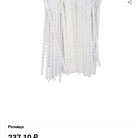
Розница
237,10
₽