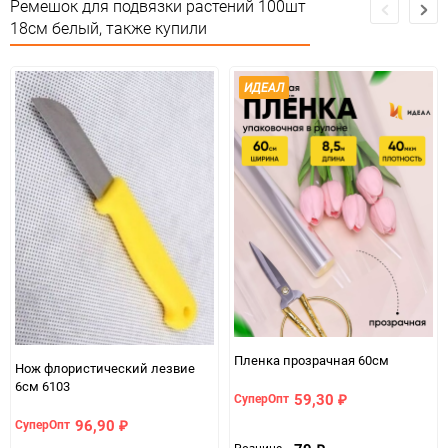
Ремешок для подвязки растений 100шт
Единица измерения
упак
18см белый, также купили
ИДЕАЛ
Пленка прозрачная 60см
Нож флористический лезвие
6см 6103
59,30
СуперОпт
₽
96,90
СуперОпт
₽