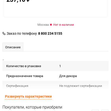
Москва
Нет в наличии
Заказ по телефону
8 800 234 5155
Описание
..
Количество в упаковке
1
Предназначение товара
Для декора
Сертификация
Не подлежит сертификации
Минимальное количество
1
Развернуть характеристики
Количество в коробке
1
Покупатели, которые приобрели