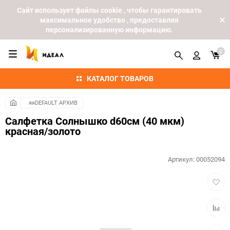
Cайт использует файлы cookie , чтобы гарантировать
максимальное удобство , предоставляя
персонализированную информацию.
0
КАТАЛОГ ТОВАРОВ
яяDEFAULT АРХИВ
Салфетка Солнышко d60см (40 мкм)
красная/золото
Артикул:
00052094
Добав
в
избра
Добав
к
сравн