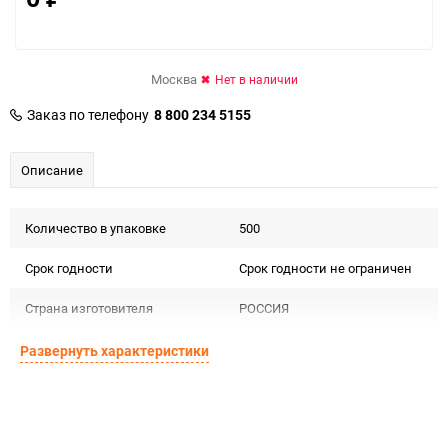
Москва
Нет в наличии
Заказ по телефону
8 800 234 5155
Описание
Количество в упаковке
500
Срок годности
Срок годности не ограничен
Страна изготовителя
РОССИЯ
Предназначение товара
Для декора
Развернуть характеристики
Сертификация
Не подлежит сертификации
Особые условия
Особых условий не требует