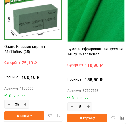
Оазис Классик кирпич
Бумага гофрированная простая,
23х11х8см (35)
140гр 963 зеленая
75,10
СуперОпт
₽
118,90
СуперОпт
₽
100,10
Розница
₽
158,50
Розница
₽
Артикул: 4100033
Артикул: 87527558
В наличии
В наличии
Добавить
Добавить
В корзину
Добавить
Доба
В корзину
в
к
в
к
избранное
сравнению
избранно
срав