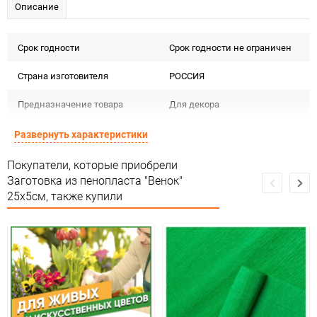
Описание
Срок годности
Срок годности не ограничен
Страна изготовителя
РОССИЯ
Предназначение товара
Для декора
Сертификация
Не подлежит сертификации
Развернуть характеристики
Сухое, проветриваемое
Покупатели, которые приобрели
Особые условия
помещение
Заготовка из пенопласта "Венок"
25х5см, также купили
Минимальное количество
1
Количество в коробке
50
Единица измерения
шт.