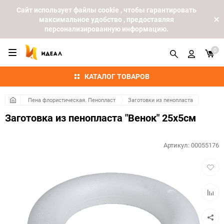
Cайт использует файлы cookie , чтобы гарантировать
максимальное удобство , предоставляя
персонализированную информацию.
0
КАТАЛОГ ТОВАРОВ
Пена флористическая. Пенопласт
Заготовки из пенопласта
Заготовка из пенопласта "Венок" 25х5см
Артикул:
00055176
Добав
в
избра
Добав
к
сравн