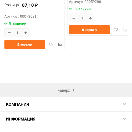
Артикул: 00059206
87,10
Розница
₽
В наличии
Артикул: 00073081
В наличии
Добавить
Доба
В корзину
в
к
избранно
срав
Добавить
Добавить
В корзину
в
к
избранное
сравнению
наверх
КОМПАНИЯ
ИНФОРМАЦИЯ