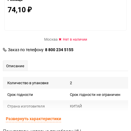
74,10
₽
Москва
Нет в наличии
Заказ по телефону
8 800 234 5155
Описание
Количество в упаковке
2
Срок годности
Срок годности не ограничен
Страна изготовителя
КИТАЙ
Предназначение товара
Для декора
Развернуть характеристики
Сертификация
Не подлежит сертификации