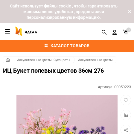
Cайт использует файлы cookie , чтобы гарантировать
максимальное удобство , предоставляя
персонализированную информацию.
0
КАТАЛОГ ТОВАРОВ
Искусственные цветы. Сухоцветы
Искусственные цветы
ИЦ Букет полевых цветов 36см 276
Артикул:
00059223
Добав
в
избра
Добав
к
сравн