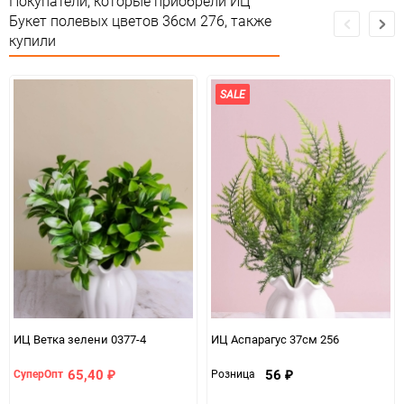
Покупатели, которые приобрели ИЦ
Букет полевых цветов 36см 276, также
Особые условия
Особых условий не требует
купили
Минимальное количество
1
SALE
Количество в коробке
1200
Единица измерения
шт
ИЦ Ветка зелени 0377-4
ИЦ Аспарагус 37см 256
65,40
56
СуперОпт
Розница
₽
₽