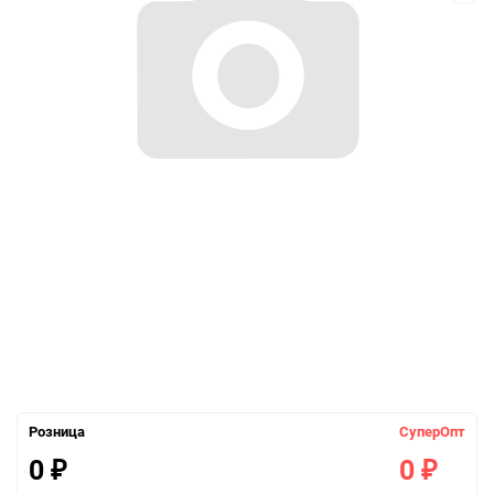
Розница
СуперОпт
0
0
₽
₽