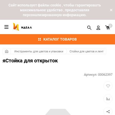
Cайт использует файлы cookie , чтобы гарантировать
максимальное удобство , предоставляя
персонализированную информацию.
0
КАТАЛОГ ТОВАРОВ
Инструменты для цветов и упаковки
Стойки для цветов и лент
яСтойка для открыток
Артикул:
00062397
Добав
в
избра
Добав
к
сравн