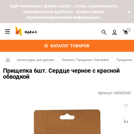
Cайт использует файлы cookie , чтобы гарантировать
максимальное удобство , предоставляя
персонализированную информацию.
0
КАТАЛОГ ТОВАРОВ
Аксессуары для декора
Липучки. Прищепки. Наклейки
Прищепки
Прищепка 6шт. Сердце черное с красной
обводкой
Артикул:
00063343
Добав
в
избра
Добав
к
сравн