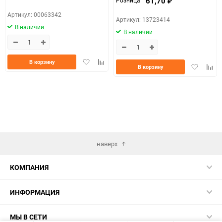
61,70
Розница
₽
Артикул: 00063342
Артикул: 13723414
В наличии
В наличии
Добавить
Добавить
В корзину
Добавить
Доба
В корзину
в
к
в
к
избранное
сравнению
избранно
срав
наверх
КОМПАНИЯ
ИНФОРМАЦИЯ
МЫ В СЕТИ