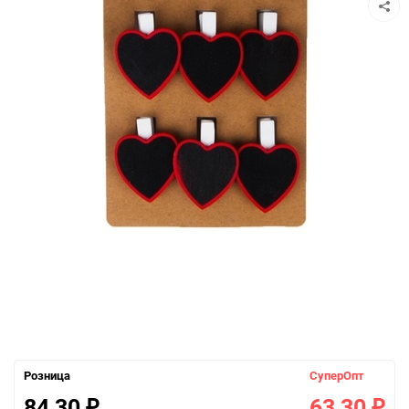
Розница
СуперОпт
84,30
63,30
₽
₽