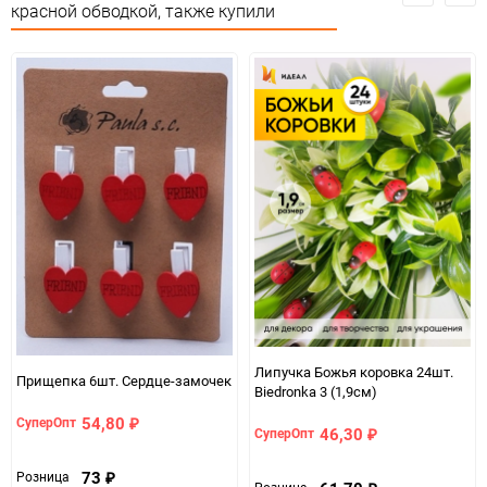
Количество в коробке
1
красной обводкой, также купили
Единица измерения
упак
Липучка Божья коровка 24шт.
Прищепка 6шт. Сердце-замочек
Biedronka 3 (1,9см)
54,80
СуперОпт
₽
46,30
СуперОпт
₽
73
Розница
₽