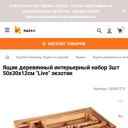
Cайт использует файлы cookie , чтобы гарантировать
максимальное удобство , предоставляя
персонализированную информацию.
0
КАТАЛОГ ТОВАРОВ
Коробки Корзины Ящики из дерева
Ящики
Ящики деревянные инт
Ящик деревянный интерьерный набор 3шт
50х30х12см "Live" экзотик
Артикул:
00067273
Добав
в
избра
Добав
к
сравн