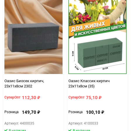
Оазис Биосек кирпич,
Оазис Классик кирпич
23х11х8см 2302
23х11х8см (35)
112,30
75,10
СуперОпт
СуперОпт
₽
₽
149,70
100,10
Розница
Розница
₽
₽
Артикул: 4400035
Артикул: 4100033
В наличии
В наличии