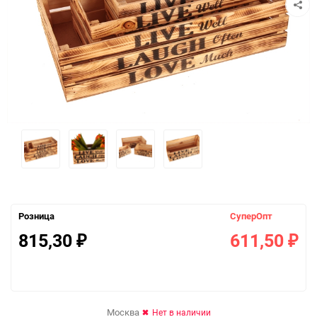
Розница
СуперОпт
815,30
611,50
₽
₽
Москва
Нет в наличии