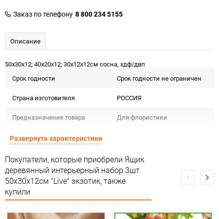
Заказ по телефону
8 800 234 5155
Описание
50х30х12; 40х20х12; 30х12х12см сосна, хдф/двп
Срок годности
Срок годности не ограничен
Страна изготовителя
РОССИЯ
Предназначение товара
Для флористики
Сертификация
Не подлежит сертификации
Развернуть характеристики
Сухое, проветриваемое
Покупатели, которые приобрели Ящик
Особые условия
помещение
деревянный интерьерный набор 3шт
50х30х12см "Live" экзотик, также
Минимальное количество
1
купили
Единица измерения
набор