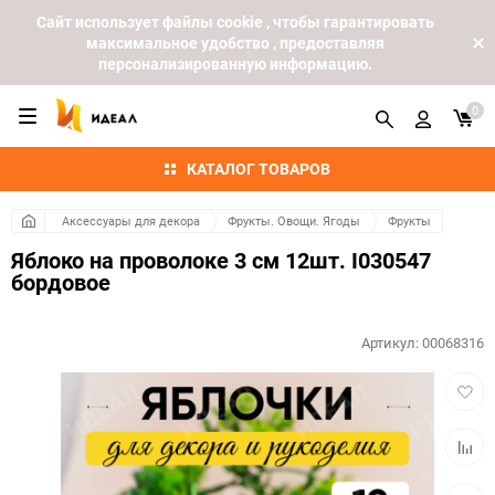
Cайт использует файлы cookie , чтобы гарантировать
максимальное удобство , предоставляя
персонализированную информацию.
0
КАТАЛОГ ТОВАРОВ
Аксессуары для декора
Фрукты. Овощи. Ягоды
Фрукты
Яблоко на проволоке 3 см 12шт. I030547
бордовое
Артикул:
00068316
Добав
в
избра
Добав
к
сравн