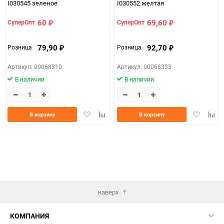
I030545 зеленое
I030552 желтая
60
69,60
СуперОпт
СуперОпт
₽
₽
79,90
92,70
Розница
Розница
₽
₽
Артикул: 00068310
Артикул: 00068333
В наличии
В наличии
Добавить
Добавить
Добавить
Доба
В корзину
В корзину
в
к
в
к
избранное
сравнению
избранно
срав
наверх
КОМПАНИЯ