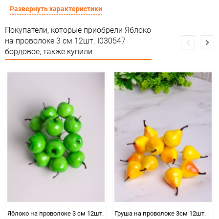
Сертификация
Не подлежит сертификации
Развернуть характеристики
Особые условия
Особых условий не требует
Покупатели, которые приобрели Яблоко
на проволоке 3 см 12шт. I030547
Минимальное количество
1
бордовое, также купили
Количество в коробке
1000
Единица измерения
набор
Яблоко на проволоке 3 см 12шт.
Груша на проволоке 3см 12шт.