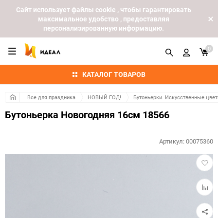
Cайт использует файлы cookie , чтобы гарантировать
максимальное удобство , предоставляя
персонализированную информацию.
0
КАТАЛОГ ТОВАРОВ
Все для праздника
НОВЫЙ ГОД!
Бутоньерки. Искусственные цвет
Бутоньерка Новогодняя 16см 18566
Артикул:
00075360
Добав
в
избра
Добав
к
сравн