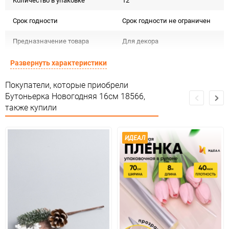
Количество в упаковке
12
Срок годности
Срок годности не ограничен
Предназначение товара
Для декора
Сертификация
Не подлежит сертификации
Развернуть характеристики
Особые условия
Особых условий не требует
Покупатели, которые приобрели
Бутоньерка Новогодняя 16см 18566,
Минимальное количество
1
также купили
Количество в коробке
1200
ИДЕАЛ
Единица измерения
шт.