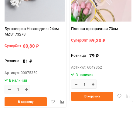
Бутоньерка Новогодняя 24см
Пленка прозрачная 70см
MZS173278
59,30
СуперОпт
₽
60,80
СуперОпт
₽
79
Розница
₽
81
Розница
₽
Артикул: 6049352
Артикул: 00075359
В наличии
В наличии
Добавить
Доба
В корзину
Добавить
Добавить
в
к
В корзину
в
к
избранно
срав
избранное
сравнению