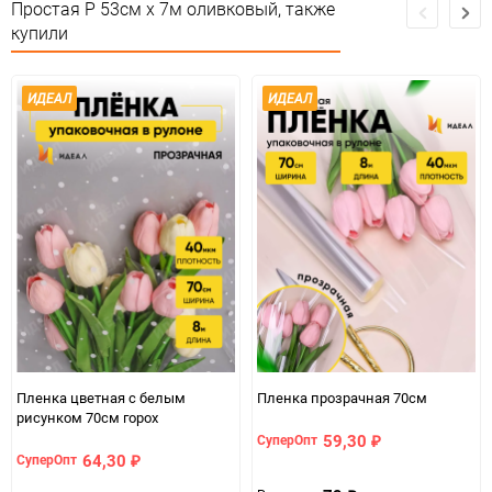
Простая Р 53см х 7м оливковый, также
Сертификация
Не подлежит сертификации
купили
Особые условия
Особых условий не требует
ИДЕАЛ
ИДЕАЛ
Минимальное количество
1
Количество в коробке
20
Единица измерения
шт
ЦветНоменклатуры
оливковый
Пленка цветная с белым
Пленка прозрачная 70см
рисунком 70см горох
59,30
СуперОпт
₽
64,30
СуперОпт
₽