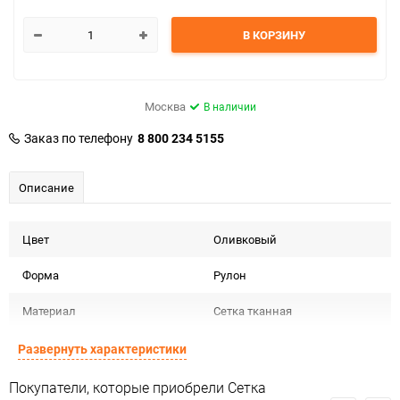
В КОРЗИНУ
Москва
В наличии
Заказ по телефону
8 800 234 5155
Описание
Цвет
Оливковый
Форма
Рулон
Материал
Сетка тканная
Срок годности
Срок годности не ограничен
Развернуть характеристики
Предназначение товара
Для декора
Покупатели, которые приобрели Сетка