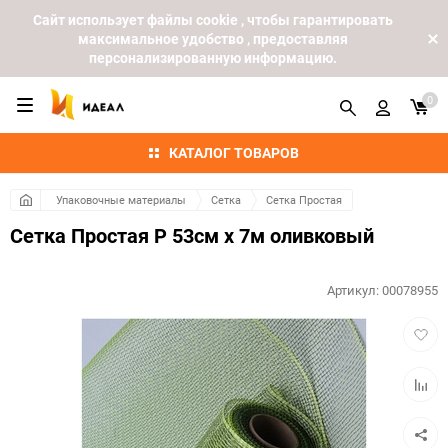
Cайт использует файлы cookie , чтобы гарантировать
максимальное удобство , предоставляя
персонализированную информацию.
0
КАТАЛОГ ТОВАРОВ
Упаковочные материалы
Сетка
Сетка Простая
Сетка Простая Р 53см х 7м оливковый
Артикул:
00078955
Добав
в
избра
Добав
к
сравн