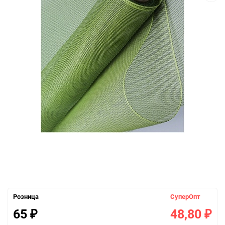
Розница
СуперОпт
65
48,80
₽
₽