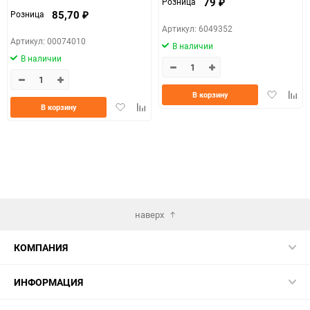
79
Розница
₽
85,70
Розница
₽
Артикул: 6049352
Артикул: 00074010
В наличии
В наличии
Добавить
Доба
В корзину
Добавить
Добавить
в
к
В корзину
в
к
избранно
срав
избранное
сравнению
наверх
КОМПАНИЯ
ИНФОРМАЦИЯ