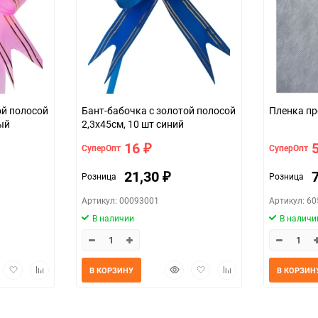
ой полосой
Бант-бабочка с золотой полосой
ый
2,3х45см, 10 шт синий
16
СуперОпт
СуперОпт
₽
21,30
Розница
Розница
₽
Артикул: 00093001
Артикул: 6
В наличии
В наличи
трый
Добавить
Добавить
Быстрый
Добавить
Добавить
В КОРЗИНУ
В КОРЗИН
мотр
в
к
просмотр
в
к
избранное
сравнению
избранное
сравнению