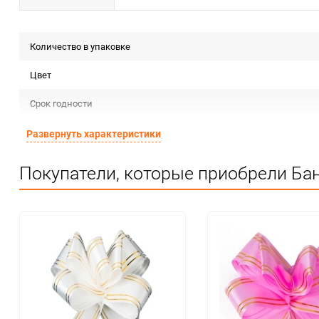
Количество в упаковке
Цвет
Срок годности
Предназначение товара
Развернуть характеристики
Сертификация
Покупатели, которые приобрели Бан
Особые условия
Минимальное количество
Количество в коробке
Единица измерения