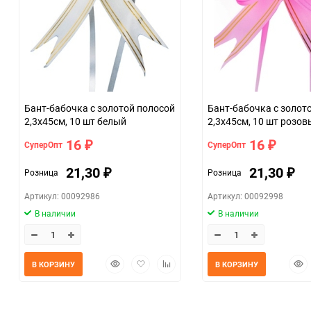
Бант-бабочка с золотой полосой
Бант-бабочка с золот
2,3х45см, 10 шт белый
2,3х45см, 10 шт розов
16
16
СуперОпт
СуперОпт
₽
₽
21,30
21,30
Розница
Розница
₽
₽
Артикул: 00092986
Артикул: 00092998
В наличии
В наличии
Быстрый
Добавить
Добавить
Быс
В КОРЗИНУ
В КОРЗИНУ
просмотр
в
к
прос
избранное
сравнению