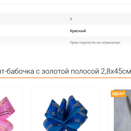
1
Красный
Срок годности не ограничен
Для декора
Не подлежит сертификации
т-бабочка с золотой полосой 2,8х45см
Особых условий не требует
1
ИДЕАЛ
300
упак