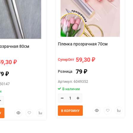
Пленка прозрачная 70см
Пленка прозрачная 80см
59,30
СуперОпт
₽
59,30
₽
79
Розница
₽
79
₽
Артикул: 6049352
050147
В наличии
и
Быстрый
Добавить
Добавит
В КОРЗИНУ
Быстрый
Добавить
Добавить
У
просмотр
в
к
просмотр
в
к
избранное
сравнен
избранное
сравнению