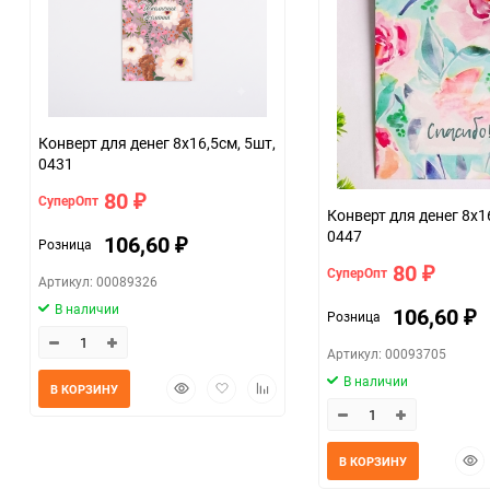
Конверт для денег 8х16,5см, 5шт,
0431
80
СуперОпт
₽
Конверт для денег 8х1
0447
106,60
Розница
₽
80
СуперОпт
₽
Артикул: 00089326
В наличии
106,60
Розница
₽
Артикул: 00093705
В наличии
Быстрый
Добавить
Добавить
В КОРЗИНУ
просмотр
в
к
избранное
сравнению
Быс
В КОРЗИНУ
прос