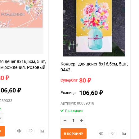
я денег 8х16,5см, 5шт,
Конверт для денег 8х16,5см, 5шт,
ем рождения. Розовый
0442
80
₽
80
СуперОпт
₽
106,60
₽
106,60
Розница
₽
0089333
Артикул: 00089318
и
В наличии
Быстрый
Добавить
Добавить
У
Быстрый
Добавить
Добавит
В КОРЗИНУ
просмотр
в
к
просмотр
в
к