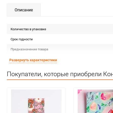
Описание
Количество в упаковке
Срок годности
Предназначение товара
Сертификация
Развернуть характеристики
Особые условия
Покупатели, которые приобрели Кон
Минимальное количество
Единица измерения