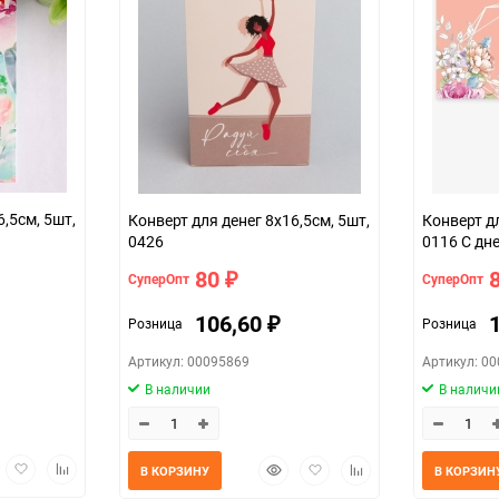
6,5см, 5шт,
Конверт для денег 8х16,5см, 5шт,
Конверт дл
0426
0116 С дн
80
СуперОпт
СуперОпт
₽
106,60
Розница
Розница
₽
Артикул: 00095869
Артикул: 0
В наличии
В наличи
трый
Добавить
Добавить
Быстрый
Добавить
Добавить
В КОРЗИНУ
В КОРЗИН
мотр
в
к
просмотр
в
к