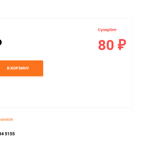
СуперОпт
80
₽
₽
В КОРЗИНУ
ранное
34 5155