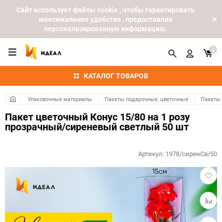
Cайт использует файлы cookie , чтобы гарантировать
максимальное удобство , предоставляя
персонализированную информацию.
0
КАТАЛОГ ТОВАРОВ
Упаковочные материалы
Пакеты подарочные, цветочные
Пакеты
Пакет цветочный Конус 15/80 на 1 розу
прозрачный/сиреневый светлый 50 шт
Артикул:
1978/сиренСв/50
Добав
в
избра
Добав
к
сравн