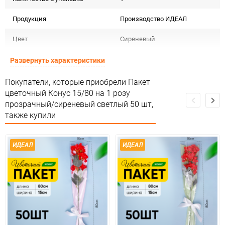
Продукция
Производство ИДЕАЛ
Цвет
Сиреневый
Материал
Пакеты цвет тон
Развернуть характеристики
Срок годности
Срок годности не ограничен
Покупатели, которые приобрели Пакет
цветочный Конус 15/80 на 1 розу
Страна изготовителя
РОССИЯ
прозрачный/сиреневый светлый 50 шт,
также купили
Предназначение товара
Для флористики
Сертификация
Не подлежит сертификации
ИДЕАЛ
ИДЕАЛ
Особые условия
Особых условий не требует
Минимальное количество
1
Количество в коробке
10
Единица измерения
упак