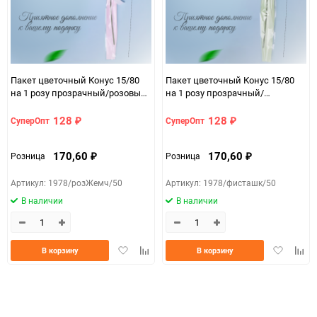
ЦветНоменклатуры
сиренСветл
Пакет цветочный Конус 15/80
Пакет цветочный Конус 15/80
на 1 розу прозрачный/розовый
на 1 розу прозрачный/
жемчужный 50 шт
фисташковый 50 шт
128
128
СуперОпт
СуперОпт
₽
₽
170,60
170,60
Розница
Розница
₽
₽
Артикул: 1978/розЖемч/50
Артикул: 1978/фисташк/50
В наличии
В наличии
Добавить
Добавить
Добавить
Доба
В корзину
В корзину
в
к
в
к
избранное
сравнению
избранно
срав