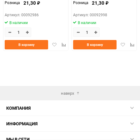
21,30
21,30
Розница
Розница
₽
₽
Артикул: 00092986
Артикул: 00092998
В наличии
В наличии
Добавить
Добавить
Добавить
Доба
В корзину
В корзину
в
к
в
к
избранное
сравнению
избранно
срав
наверх
КОМПАНИЯ
ИНФОРМАЦИЯ
МЫ В СЕТИ