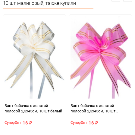
Особые условия
Особых условий не требует
10 шт малиновый, также купили
Минимальное количество
1
Единица измерения
упак
Бант-бабочка с золотой
Бант-бабочка с золотой
полосой 2,3х45см, 10 шт белый
полосой 2,3х45см, 10 шт
розовый
16
16
СуперОпт
СуперОпт
₽
₽