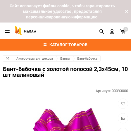
Cайт использует файлы cookie , чтобы гарантировать
максимальное удобство , предоставляя
персонализированную информацию.
0
КАТАЛОГ ТОВАРОВ
Аксессуары для декора
Банты
Бант-бабочка
Бант-бабочка с золотой полосой 2,3х45см, 10
шт малиновый
Артикул:
00093000
Добав
в
избра
Добав
к
сравн