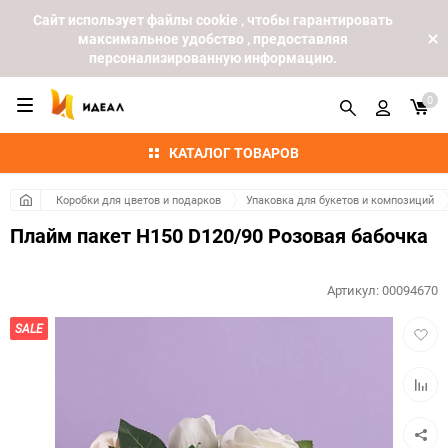
Cайт использует файлы cookie , чтобы гарантировать
максимальное удобство , предоставляя
персонализированную информацию.
0
КАТАЛОГ ТОВАРОВ
Коробки для цветов и подарков
Упаковка для букетов и композиций
Плайм пакет H150 D120/90 Розовая бабочка
Артикул:
00094670
Добав
SALE
в
избра
Добав
к
сравн