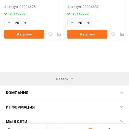
Артикул: 00094675
Артикул: 00094682
В наличии
В наличии
Добавить
Добавить
Добавить
Доба
В корзину
В корзину
в
к
в
к
избранное
сравнению
избранно
срав
наверх
КОМПАНИЯ
ИНФОРМАЦИЯ
МЫ В СЕТИ