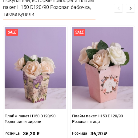
Покупатели, которые приобрели Плайм
пакет H150 D120/90 Розовая бабочка,
Особые условия
Особых условий не требует
также купили
Минимальное количество
20
SALE
SALE
Количество в коробке
800
Единица измерения
шт
Плайм пакет H150 D120/90
Плайм пакет H150 D120/90
Гортензия и сирень
Розовая птица
36,20
36,20
Розница
Розница
₽
₽