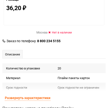
36,20
₽
Москва
Нет в наличии
Заказ по телефону
8 800 234 5155
Описание
Количество в упаковке
20
Материал
Плайм пакеты картон
Срок годности
Срок годности не ограничен
Предназначение товара
Для декора
Развернуть характеристики
Сертификация
Не подлежит сертификации