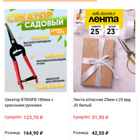
Минимальное количество
1
Количество в коробке
100
Единица измерения
шт
Секатор 87005FB 180мм с
Лента атласная 25мм х 25 ярд
красными ручками
JD белый
123,70
31,90
СуперОпт
СуперОпт
₽
₽
164,90
42,50
Розница
Розница
₽
₽