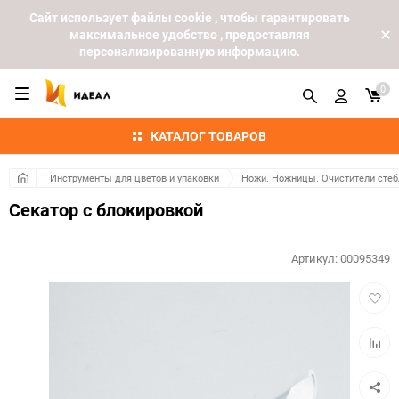
Cайт использует файлы cookie , чтобы гарантировать
максимальное удобство , предоставляя
персонализированную информацию.
0
КАТАЛОГ ТОВАРОВ
Инструменты для цветов и упаковки
Ножи. Ножницы. Очистители стеб
Секатор с блокировкой
Артикул:
00095349
Добав
в
избра
Добав
к
сравн