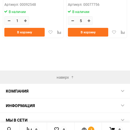
Артикул: 00092548
Артикул: 00077756
В наличии
В наличии
Добавить
Добавить
Добавить
Доба
В корзину
В корзину
в
к
в
к
избранное
сравнению
избранно
срав
наверх
КОМПАНИЯ
ИНФОРМАЦИЯ
МЫ В СЕТИ
0
0
1
0