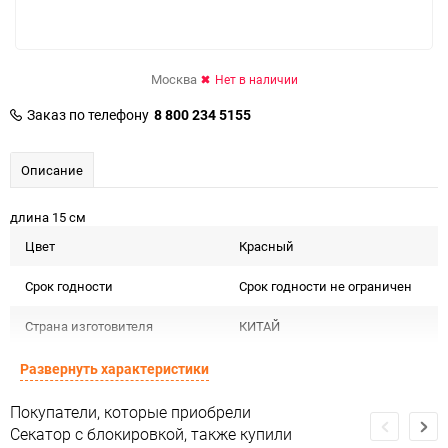
Москва
Нет в наличии
Заказ по телефону
8 800 234 5155
Описание
длина 15 см
Цвет
Красный
Срок годности
Срок годности не ограничен
Страна изготовителя
КИТАЙ
Предназначение товара
Уход за растениями
Развернуть характеристики
Сертификация
Не подлежит сертификации
Покупатели, которые приобрели
Секатор с блокировкой, также купили
Особые условия
Особых условий не требует