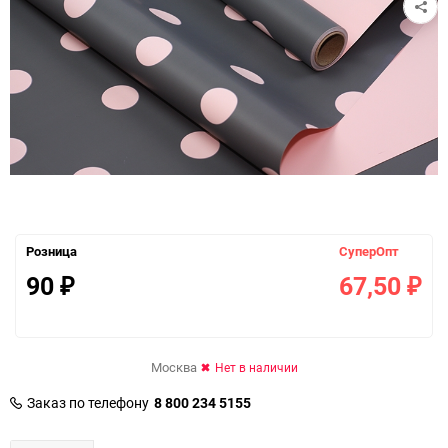
Розница
СуперОпт
90
67,50
₽
₽
Москва
Нет в наличии
Заказ по телефону
8 800 234 5155