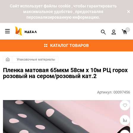
Cайт использует файлы cookie , чтобы гарантировать
максимальное удобство , предоставляя
персонализированную информацию.
0
КАТАЛОГ ТОВАРОВ
Упаковочные материалы
Пленка матовая 65мкм 58см х 10м РЦ горох
розовый на сером/розовый кат.2
Артикул:
00097456
Добав
в
избра
Добав
к
сравн