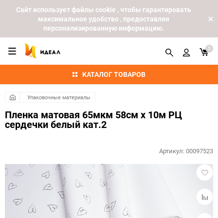
Cайт использует файлы cookie , чтобы гарантировать
максимальное удобство , предоставляя
персонализированную информацию.
0
КАТАЛОГ ТОВАРОВ
Упаковочные материалы
Пленка матовая 65мкм 58см х 10м РЦ
сердечки белый кат.2
Артикул:
00097523
Добав
в
избра
Добав
к
сравн