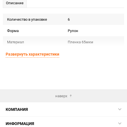
Описание
Количество в упаковке
6
Форма
Рулон
Материал
Пленка 65мкм
Срок годности
Срок годности не ограничен
Развернуть характеристики
Предназначение товара
Подарочная упаковка
Сертификация
Не подлежит сертификации
Особые условия
Особых условий не требует
наверх
Минимальное количество
1
КОМПАНИЯ
Единица измерения
шт
ИНФОРМАЦИЯ