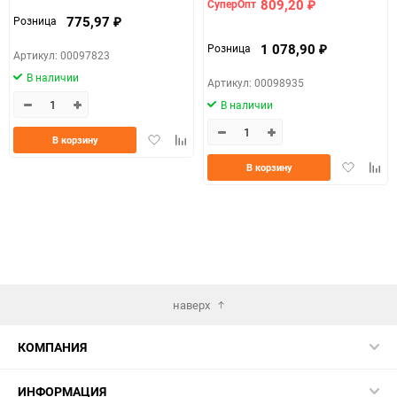
809,20
СуперОпт
₽
775,97
Розница
₽
1 078,90
Розница
₽
Артикул: 00097823
В наличии
Артикул: 00098935
В наличии
Добавить
Добавить
В корзину
в
к
Добавить
Доба
В корзину
избранное
сравнению
в
к
избранно
срав
наверх
КОМПАНИЯ
ИНФОРМАЦИЯ