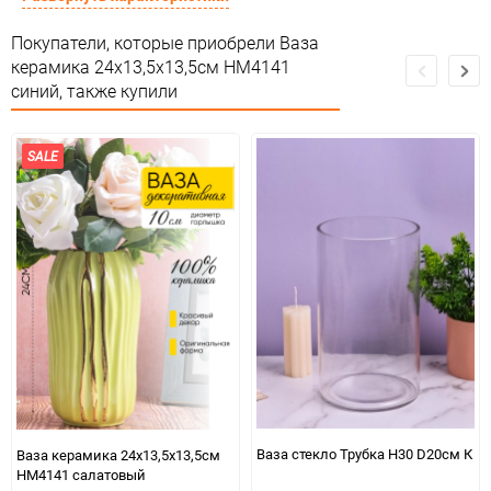
Сертификация
Не подлежит сертификации
Покупатели, которые приобрели Ваза
керамика 24х13,5х13,5см HM4141
Особые условия
Особых условий не требует
синий, также купили
Минимальное количество
1
SALE
Количество в коробке
16
Единица измерения
шт
Ваза стекло Трубка H30 D20см К
Ваза керамика 24х13,5х13,5см
HM4141 салатовый