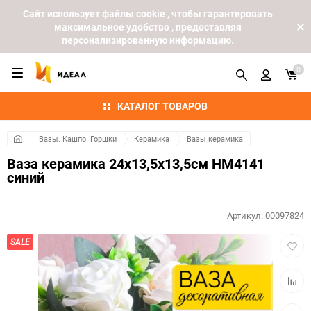
Cайт использует файлы cookie , чтобы гарантировать
максимальное удобство , предоставляя
персонализированную информацию.
0
КАТАЛОГ ТОВАРОВ
Вазы. Кашпо. Горшки
Керамика
Вазы керамика
Ваза керамика 24х13,5х13,5см HM4141
синий
Артикул:
00097824
Добав
SALE
в
избра
Добав
к
сравн