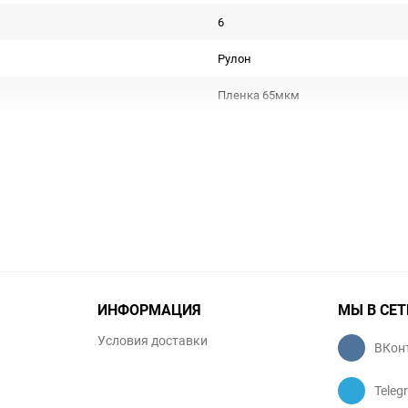
6
Рулон
Пленка 65мкм
Срок годности не ограничен
Подарочная упаковка
Не подлежит сертификации
Особых условий не требует
1
ИНФОРМАЦИЯ
МЫ В СЕТ
шт
Условия доставки
ВКон
Teleg