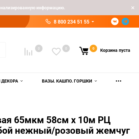
рсонализированную информацию.
8 800 234 51 55
0
0
0
Корзина
пуста
 ДЕКОРА
ВАЗЫ. КАШПО. ГОРШКИ
вая 65мкм 58см х 10м РЦ
убой нежный/розовый жемчуг