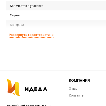
Количество в упаковке
Форма
Материал
Срок годности
Развернуть характеристики
Предназначение товара
Сертификация
Особые условия
Минимальное количество
КОМПАНИЯ
Единица измерения
О нас
Контакты
Крупнейший производитель и