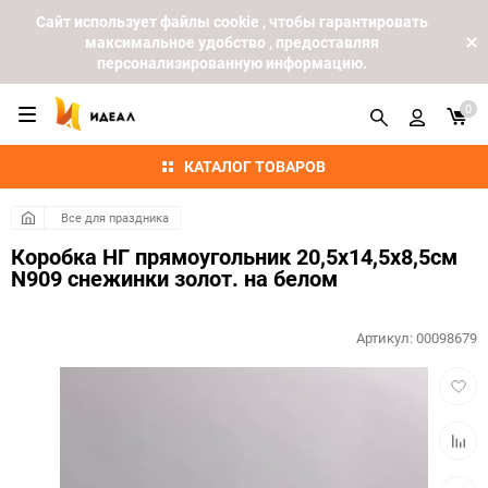
Cайт использует файлы cookie , чтобы гарантировать
максимальное удобство , предоставляя
персонализированную информацию.
0
КАТАЛОГ ТОВАРОВ
Все для праздника
Коробка НГ прямоугольник 20,5х14,5х8,5см
N909 снежинки золот. на белом
Артикул:
00098679
Добав
в
избра
Добав
к
сравн