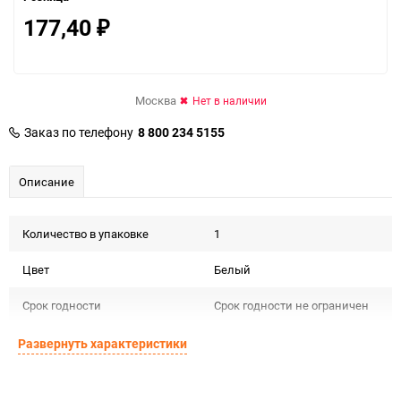
177,40
₽
Москва
Нет в наличии
Заказ по телефону
8 800 234 5155
Описание
Количество в упаковке
1
Цвет
Белый
Срок годности
Срок годности не ограничен
Предназначение товара
Для декора и флористики
Развернуть характеристики
Подлежит декларации о
Сертификация
соответствии ЕАС