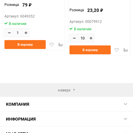
79
Розница
₽
23,20
Розница
₽
Артикул: 6049352
Артикул: 00079912
В наличии
В наличии
Добавить
Добавить
В корзину
Добавить
Доба
в
к
В корзину
в
к
избранное
сравнению
избранно
срав
наверх
КОМПАНИЯ
ИНФОРМАЦИЯ