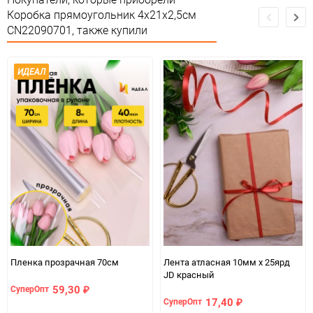
Сертификация
соответствии ЕАС
Коробка прямоугольник 4х21х2,5см
CN22090701, также купили
Особые условия
Особых условий не требует
Минимальное количество
1
ИДЕАЛ
Единица измерения
шт
Пленка прозрачная 70см
Лента атласная 10мм х 25ярд
JD красный
59,30
СуперОпт
₽
17,40
СуперОпт
₽