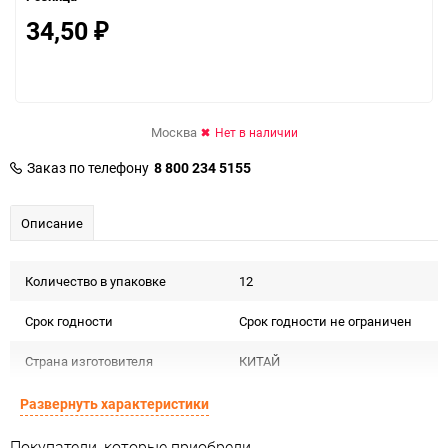
34,50
₽
Москва
Нет в наличии
Заказ по телефону
8 800 234 5155
Описание
Количество в упаковке
12
Срок годности
Срок годности не ограничен
Страна изготовителя
КИТАЙ
Предназначение товара
Для декора и флористики
Развернуть характеристики
Подлежит декларации о
Покупатели, которые приобрели