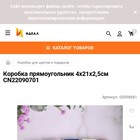
Cайт использует файлы cookie , чтобы гарантировать
максимальное удобство , предоставляя
персонализированную информацию.
0
КАТАЛОГ ТОВАРОВ
Коробки для цветов и подарков
Коробка прямоугольник 4х21х2,5см
CN22090701
Артикул:
00098681
Добав
в
избра
Добав
к
сравн