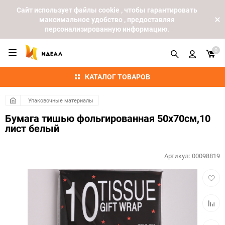
Cайт использует файлы cookie , чтобы гарантировать
максимальное удобство , предоставляя
персонализированную информацию.
0
КАТАЛОГ ТОВАРОВ
Упаковочные материалы
Бумага тишью фольгированная 50х70см,10
лист белый
Артикул:
00098819
Добав
в
избра
Добав
к
сравн