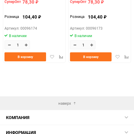
78,30
78,30
СуперОпт
СуперОпт
₽
₽
104,40
104,40
Розница
Розница
₽
₽
Артикул: 00096174
Артикул: 00096173
В наличии
В наличии
Добавить
Добавить
Добавить
Доба
В корзину
В корзину
в
к
в
к
избранное
сравнению
избранно
срав
наверх
КОМПАНИЯ
ИНФОРМАЦИЯ