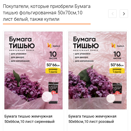
Страна изготовителя
КИТАЙ
Покупатели, которые приобрели Бумага
тишью фольгированная 50х70см,10
Предназначение товара
Подарочная упаковка
лист белый, также купили
Сертификация
Не подлежит сертификации
Особые условия
Особых условий не требует
Минимальное количество
1
Количество в коробке
300
Единица измерения
упак
Бумага тишью жемчужная
Бумага тишью жемчужная
50х66см,10 лист сиреневый
50х66см,10 лист розовый