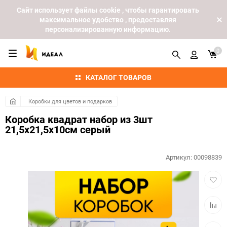
Cайт использует файлы cookie , чтобы гарантировать
максимальное удобство , предоставляя
персонализированную информацию.
0
КАТАЛОГ ТОВАРОВ
Коробки для цветов и подарков
Коробка квадрат набор из 3шт
21,5x21,5x10см серый
Артикул:
00098839
Добав
в
избра
Добав
к
сравн