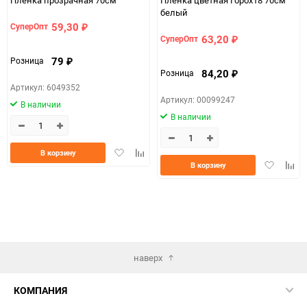
белый
59,30
СуперОпт
₽
63,20
СуперОпт
₽
79
Розница
₽
84,20
Розница
₽
Артикул: 6049352
Артикул: 00099247
В наличии
В наличии
Добавить
Добавить
В корзину
Добавить
Доба
в
к
В корзину
в
к
избранное
сравнению
избранно
срав
наверх
КОМПАНИЯ