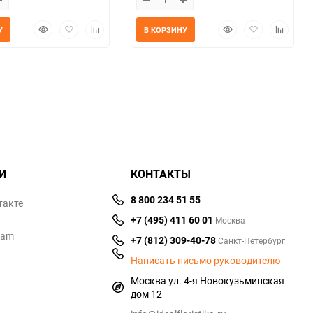
Быстрый
Добавить
Добавить
Быстрый
Добавить
Добавит
У
В КОРЗИНУ
просмотр
в
к
просмотр
в
к
избранное
сравнению
избранное
сравнен
И
КОНТАКТЫ
8 800 234 51 55
такте
+7 (495) 411 60 01
Москва
ram
+7 (812) 309-40-78
Санкт-Петербург
Написать письмо руководителю
Москва ул. 4-я Новокузьминская
дом 12