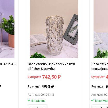
30 D20см К
Ваза стекло Неоклассика h28
Ваза стек
d12,5см К ромбы
рельефная
742,50
СуперОпт
СуперОпт
₽
990
Розница
Розница
₽
₽
Артикул: 00104142
Артикул: 0
В наличии
В наличи