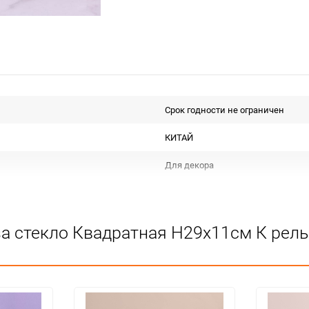
Срок годности не ограничен
КИТАЙ
Для декора
Не подлежит сертификации
Особых условий не требует
за стекло Квадратная H29х11см К рел
1
8
шт