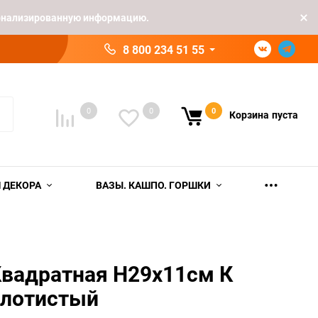
рсонализированную информацию.
8 800 234 51 55
0
0
0
Корзина
пуста
 ДЕКОРА
ВАЗЫ. КАШПО. ГОРШКИ
Квадратная H29х11см К
олотистый