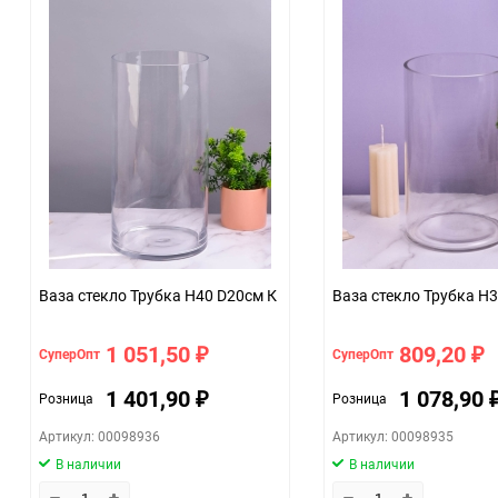
Ваза стекло Трубка H40 D20см К
Ваза стекло Трубка H
1 051,50
809,20
СуперОпт
СуперОпт
₽
₽
1 401,90
1 078,90
Розница
Розница
₽
Артикул: 00098936
Артикул: 00098935
В наличии
В наличии