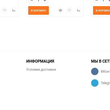
трый
Добавить
Добавить
Быстрый
Добавить
Добавить
В КОРЗИНУ
В КОРЗИН
мотр
в
к
просмотр
в
к
избранное
сравнению
избранное
сравнению
ИНФОРМАЦИЯ
МЫ В СЕТ
Условия доставки
ВКон
Teleg