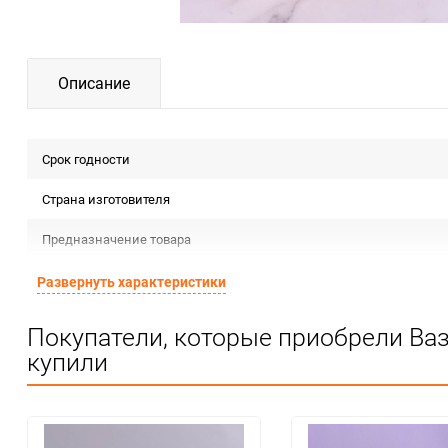
Описание
Срок годности
Страна изготовителя
Предназначение товара
Сертификация
Развернуть характеристики
Особые условия
Покупатели, которые приобрели Ва
купили
Минимальное количество
Количество в коробке
Единица измерения