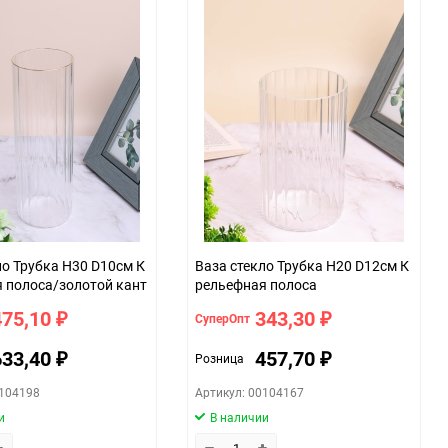
ло Трубка H30 D10см К
Ваза стекло Трубка H20 D12см К
 полоса/золотой кант
рельефная полоса
475,10
343,30
СуперОпт
₽
₽
633,40
457,70
Розница
₽
₽
0104198
Артикул: 00104167
и
В наличии