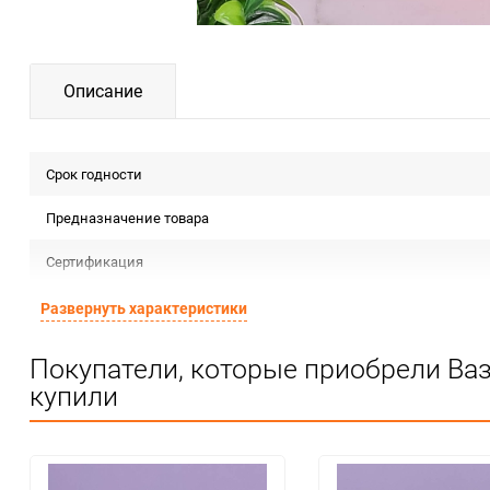
Описание
Срок годности
Предназначение товара
Сертификация
Особые условия
Развернуть характеристики
Минимальное количество
Покупатели, которые приобрели Ваз
купили
Количество в коробке
Единица измерения