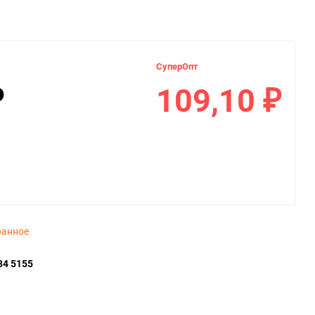
СуперОпт
109,10
₽
₽
ранное
34 5155