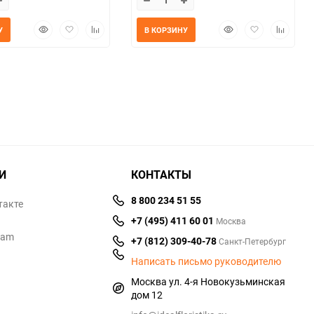
Быстрый
Добавить
Добавить
Быстрый
Добавить
Добавит
У
В КОРЗИНУ
просмотр
в
к
просмотр
в
к
избранное
сравнению
избранное
сравнен
И
КОНТАКТЫ
8 800 234 51 55
такте
+7 (495) 411 60 01
Москва
ram
+7 (812) 309-40-78
Санкт-Петербург
Написать письмо руководителю
Москва ул. 4-я Новокузьминская
дом 12