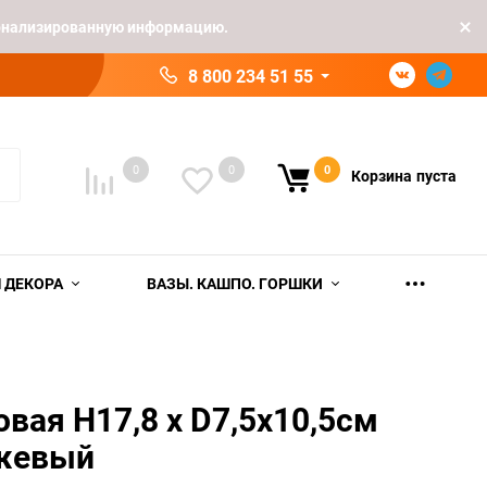
рсонализированную информацию.
8 800 234 51 55
0
0
0
Корзина
пуста
 ДЕКОРА
ВАЗЫ. КАШПО. ГОРШКИ
овая H17,8 х D7,5х10,5см
жевый