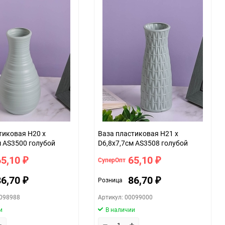
тиковая H20 х
Ваза пластиковая H21 х
м AS3500 голубой
D6,8х7,7см AS3508 голубой
65,10
65,10
СуперОпт
₽
₽
86,70
86,70
Розница
₽
₽
0098988
Артикул: 00099000
и
В наличии