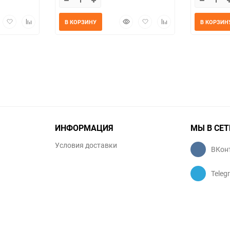
трый
Добавить
Добавить
Быстрый
Добавить
Добавить
В КОРЗИНУ
В КОРЗИН
мотр
в
к
просмотр
в
к
избранное
сравнению
избранное
сравнению
ИНФОРМАЦИЯ
МЫ В СЕТ
Условия доставки
ВКон
Teleg