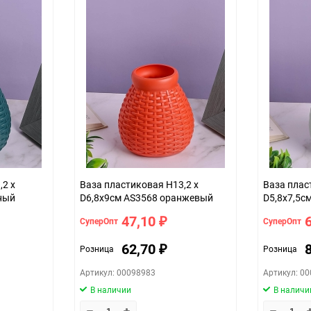
,2 х
Ваза пластиковая H13,2 х
Ваза плас
ный
D6,8х9см AS3568 оранжевый
D5,8х7,5с
47,10
СуперОпт
СуперОпт
₽
62,70
Розница
Розница
₽
Артикул: 00098983
Артикул: 0
В наличии
В наличи