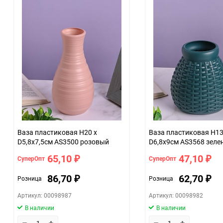
Ваза пластиковая H20 х
Ваза пластиковая H13
D5,8х7,5см AS3500 розовый
D6,8х9см AS3568 зеле
65,10
47,10
СуперОпт
СуперОпт
₽
₽
86,70
62,70
Розница
Розница
₽
₽
Артикул: 00098987
Артикул: 00098982
В наличии
В наличии