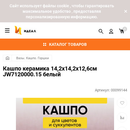
Cайт использует файлы cookie , чтобы гарантировать
максимальное удобство , предоставляя
персонализированную информацию.
0
КАТАЛОГ ТОВАРОВ
Вазы. Кашпо. Горшки
Кашпо керамика 14,2х14,2х12,6см
JW7120000.15 белый
Артикул:
00099144
Добав
в
избра
Добав
к
сравн