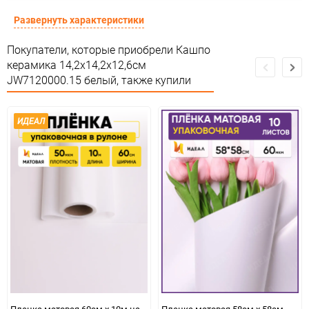
Предназначение товара
Для декора и флористики
Развернуть характеристики
Сертификация
Не подлежит сертификации
Покупатели, которые приобрели Кашпо
керамика 14,2х14,2х12,6см
Особые условия
Особых условий не требует
JW7120000.15 белый, также купили
Минимальное количество
1
ИДЕАЛ
Единица измерения
шт
Пленка матовая 60см х 10м на
Пленка матовая 58см х 58см