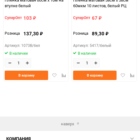
втулке белый
60мкм 10 листов, белый РЦ
103
67
СуперОпт
СуперОпт
₽
₽
137,30
89,30
Розница
Розница
₽
₽
Артикул: 1073В/бел
Артикул: 5417/белый
В наличии
В наличии
Добавить
Добавить
Добавить
Доба
В корзину
В корзину
в
к
в
к
избранное
сравнению
избранно
срав
наверх
КОМПАНИЯ