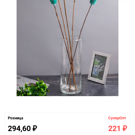
Розница
СуперОпт
294,60
221
₽
₽