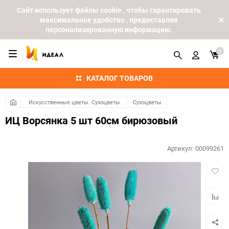
Cайт использует файлы cookie , чтобы гарантировать
максимальное удобство , предоставляя
персонализированную информацию.
0
КАТАЛОГ ТОВАРОВ
Искусственные цветы. Сухоцветы
Сухоцветы
ИЦ Ворсянка 5 шт 60см бирюзовый
Артикул:
00099261
Добав
в
избра
Добав
к
сравн