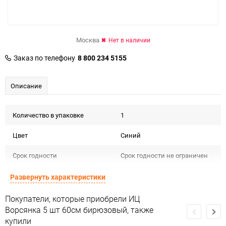
Москва
Нет в наличии
Заказ по телефону
8 800 234 5155
Описание
Количество в упаковке
1
Цвет
Синий
Срок годности
Срок годности не ограничен
Страна изготовителя
КИТАЙ
Развернуть характеристики
Предназначение товара
Для декора и флористики
Покупатели, которые приобрели ИЦ
Ворсянка 5 шт 60см бирюзовый, также
Сертификация
Не подлежит сертификации
купили