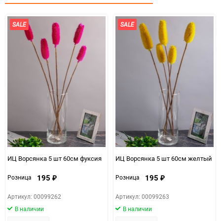
Сухое помещение,не менее
Особые условия
1метра от огня и влаги
SALE
SALE
Минимальное количество
1
Единица измерения
упак
ИЦ Ворсянка 5 шт 60см фуксия
ИЦ Ворсянка 5 шт 60см желтый
195
195
Розница
Розница
₽
₽
Артикул: 00099262
Артикул: 00099263
В наличии
В наличии