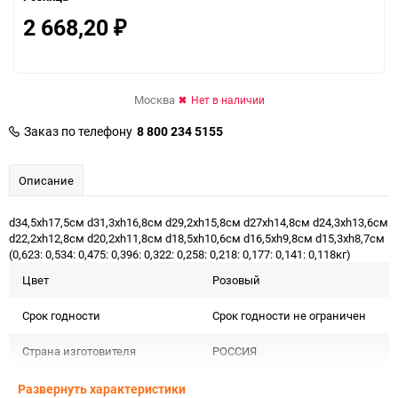
2 668,20
₽
Москва
Нет в наличии
Заказ по телефону
8 800 234 5155
Описание
d34,5хh17,5см d31,3хh16,8см d29,2хh15,8см d27хh14,8см d24,3хh13,6см
d22,2хh12,8см d20,2хh11,8см d18,5хh10,6см d16,5хh9,8см d15,3хh8,7см
(0,623: 0,534: 0,475: 0,396: 0,322: 0,258: 0,218: 0,177: 0,141: 0,118кг)
Цвет
Розовый
Срок годности
Срок годности не ограничен
Страна изготовителя
РОССИЯ
Предназначение товара
Для декора и флористики
Развернуть характеристики