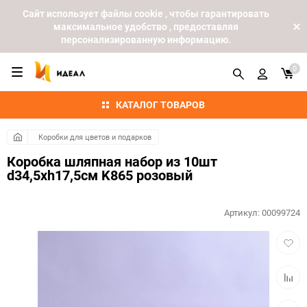
Cайт использует файлы cookie , чтобы гарантировать
максимальное удобство , предоставляя
персонализированную информацию.
0
КАТАЛОГ ТОВАРОВ
Коробки для цветов и подарков
Коробка шляпная набор из 10шт
d34,5хh17,5см K865 розовый
Артикул:
00099724
Добав
в
избра
Добав
к
сравн