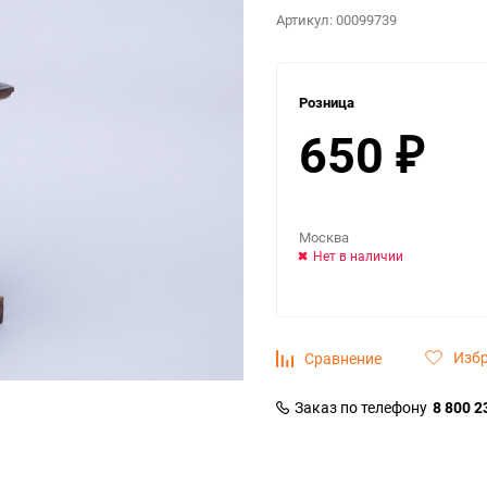
Артикул:
00099739
Розница
650
₽
Москва
Нет в наличии
Изб
Сравнение
Заказ по телефону
8 800 2