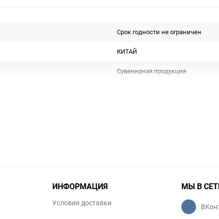
Срок годности не ограничен
КИТАЙ
Сувенирная продукция
Не подлежит сертификации
Особых условий не требует
1
шт
ИНФОРМАЦИЯ
МЫ В СЕТ
Условия доставки
ВКон