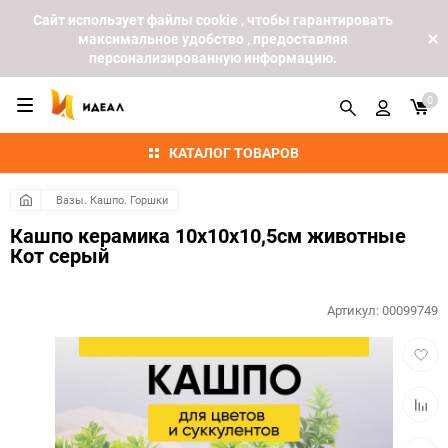
Cайт использует файлы cookie , чтобы гарантировать
максимальное удобство , предоставляя
персонализированную информацию.
0
КАТАЛОГ ТОВАРОВ
Вазы. Кашпо. Горшки
Кашпо керамика 10х10х10,5см животные
Кот серый
Артикул:
00099749
Добав
в
избра
Добав
к
сравн