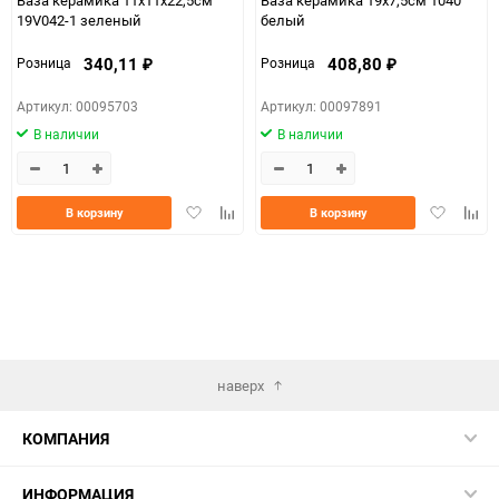
19V042-1 зеленый
белый
340,11
408,80
Розница
Розница
₽
₽
Артикул: 00095703
Артикул: 00097891
В наличии
В наличии
Добавить
Добавить
Добавить
Доба
В корзину
В корзину
в
к
в
к
избранное
сравнению
избранно
срав
наверх
КОМПАНИЯ
ИНФОРМАЦИЯ