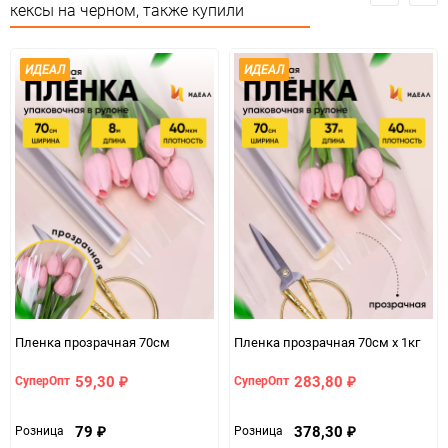
кексы на черном, также купили
Минимальное количество
1
Количество в коробке
27
ИДЕАЛ
ИДЕАЛ
Единица измерения
шт
Пленка прозрачная 70см
Пленка прозрачная 70см х 1кг
59,30
283,80
СуперОпт
СуперОпт
₽
₽
79
378,30
Розница
Розница
₽
₽