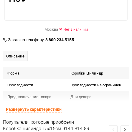
Москва
Нет в наличии
Заказ по телефону
8 800 234 5155
Описание
Форма
Коробки Цилиндр
Срок годности
Срок годности не ограничен
Предназначение товара
Для декора
Подлежит декларации о
Развернуть характеристики
Сертификация
соответствии ЕАС
Покупатели, которые приобрели
Особые условия
Особых условий не требует
Коробка цилиндр 15х15см 9144-814-89