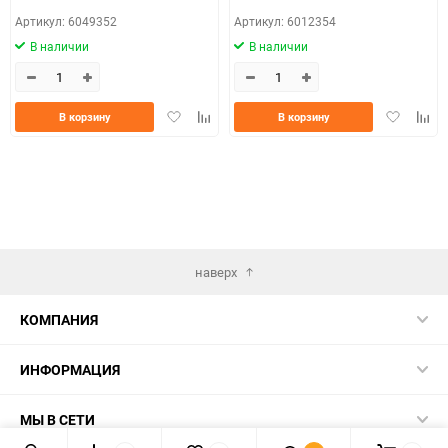
Артикул: 6049352
Артикул: 6012354
В наличии
В наличии
Добавить
Добавить
Добавить
Доба
В корзину
В корзину
в
к
в
к
избранное
сравнению
избранно
срав
наверх
КОМПАНИЯ
ИНФОРМАЦИЯ
МЫ В СЕТИ