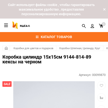
Cайт использует файлы cookie , чтобы гарантировать
максимальное удобство , предоставляя
персонализированную информацию.
0
КАТАЛОГ ТОВАРОВ
Коробки для цветов и подарков
Коробки Шляпная, Цилиндр, Круг
К
Коробка цилиндр 15х15см 9144-814-89
кексы на черном
Артикул:
00099870
Добав
SALE
в
избра
Добав
к
сравн