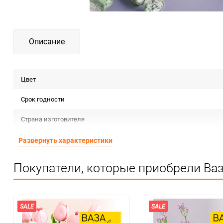
Описание
Цвет
Срок годности
Страна изготовителя
Предназначение товара
Развернуть характеристики
Сертификация
Покупатели, которые приобрели Ва
Особые условия
Минимальное количество
SALE
SALE
Количество в коробке