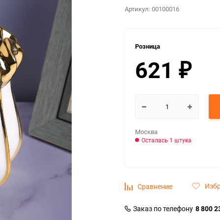
Артикул:
00100016
Розница
621
₽
Москва
Осталась 1 штука
Изб
Сравнение
Заказ по телефону
8 800 2