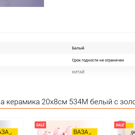
Белый
Срок годности не ограничен
КИТАЙ
Для декора
Не подлежит сертификации
за керамика 20х8см 534M белый с золо
Особых условий не требует
1
SALE
SALE
24