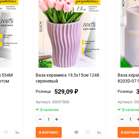
шт
м 534M
Ваза керамика 19,5х15см 1248
Ваза кера
отом
сиреневый
8203D-07 
529,09
Розница
Розница
₽
Артикул: 00097886
Артикул: 0
В наличии
В наличи
трый
Добавить
Добавить
Быстрый
Добавить
Добавить
В КОРЗИНУ
В КОРЗИН
мотр
в
к
просмотр
в
к