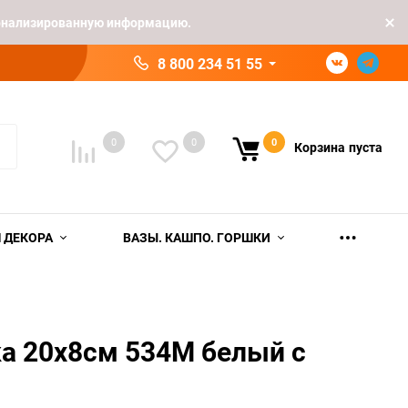
рсонализированную информацию.
8 800 234 51 55
0
0
0
Корзина
пуста
 ДЕКОРА
ВАЗЫ. КАШПО. ГОРШКИ
а 20х8см 534M белый с