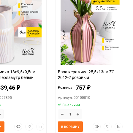
мика 18х9,5х9,5см
Ваза керамика 25,5х13см ZG
Перламутр белый
2012-2 розовый
339,46
757
Розница
₽
₽
0097895
Артикул: 00100010
и
В наличии
Быстрый
Добавить
Добавить
Быстрый
Добавить
Добавит
У
В КОРЗИНУ
просмотр
в
к
просмотр
в
к