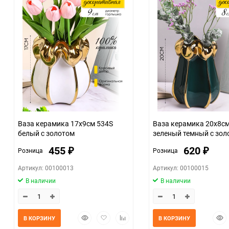
Единица измерения
Ваза керамика 17х9см 534S
Ваза керамика 20х8с
белый с золотом
зеленый темный с зол
455
620
Розница
Розница
₽
₽
Артикул: 00100013
Артикул: 00100015
В наличии
В наличии
Быстрый
Добавить
Добавить
Быс
В КОРЗИНУ
В КОРЗИНУ
просмотр
в
к
прос