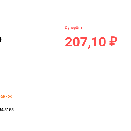
СуперОпт
207,10
₽
₽
ранное
34 5155