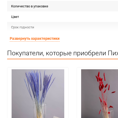
Количество в упаковке
Цвет
Срок годности
Страна изготовителя
Развернуть характеристики
Предназначение товара
Покупатели, которые приобрели Пи
Сертификация
Особые условия
Минимальное количество
Количество в коробке
Единица измерения
Распродажа