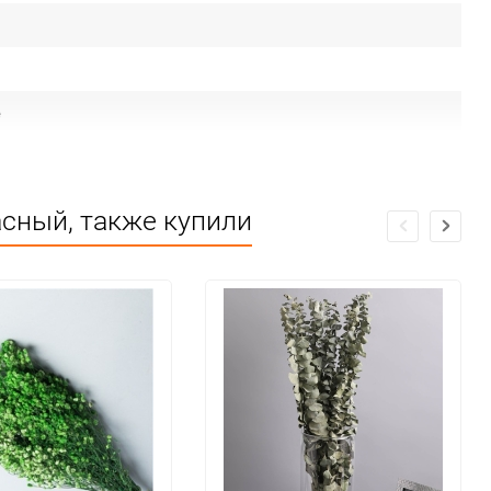
е
сный, также купили
 от огня и влаги