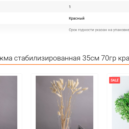
1
Красный
Срок годности указан на упаковк
РОССИЯ
Для декора и флористики
жма стабилизированная 35см 70гр кра
Не подлежит сертификации
Сухое помещение,не менее 1метра
SALE
1
20
упак
Нет