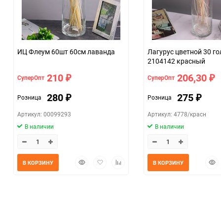
ИЦ Флеум 60шт 60см лаванда
Лагурус цветной 30 го
2104142 красный
210
206,30
СуперОпт
СуперОпт
₽
₽
280
275
Розница
Розница
₽
₽
Артикул: 00099293
Артикул: 4778/красн
В наличии
В наличии
Быстрый
Добавить
Добавить
Быс
В КОРЗИНУ
В КОРЗИНУ
просмотр
в
к
прос
избранное
сравнению