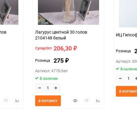
лов
Лагурус цветной 30 голов
ИЦ Гипсоф
2104148 белый
206,30
СуперОпт
₽
Розница
275
Розница
₽
Артикул: 0
В наличи
Артикул: 4778/бел
В наличии
В КОРЗИН
трый
Добавить
Добавить
Быстрый
Добавить
Добавить
В КОРЗИНУ
мотр
в
к
просмотр
в
к
избранное
сравнению
избранное
сравнению