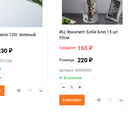
ИЦ Эвкалипт Бэби Блю 15 шт
ила 120г зеленый
55см
165
СуперОпт
₽
230
₽
220
Розница
₽
0097254
и
Артикул: 00099307
В наличии
Быстрый
Добавить
Добавить
У
просмотр
в
к
Быстрый
Добавить
Добавит
В КОРЗИНУ
избранное
сравнению
просмотр
в
к
избранное
сравнен