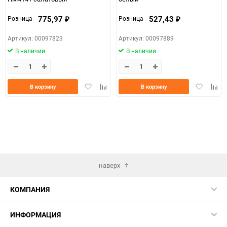
775,97
527,43
Розница
Розница
₽
₽
Артикул: 00097823
Артикул: 00097889
В наличии
В наличии
Добавить
Добавить
Добавить
Доба
В корзину
В корзину
в
к
в
к
избранное
сравнению
избранно
срав
наверх
КОМПАНИЯ
ИНФОРМАЦИЯ