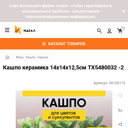
Cайт использует файлы cookie , чтобы гарантировать
максимальное удобство , предоставляя
персонализированную информацию.
0
КАТАЛОГ ТОВАРОВ
Вазы. Кашпо. Горшки
Кашпо керамика 14х14х12,5см TX5480032 -2
Артикул:
00100175
Добав
в
избра
Добав
к
сравн