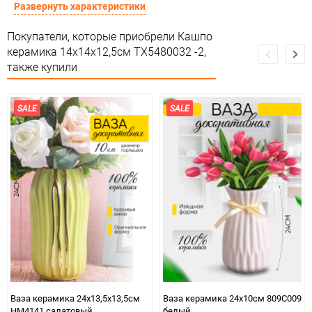
Сертификация
Не подлежит сертификации
Развернуть характеристики
Особые условия
Особых условий не требует
Покупатели, которые приобрели Кашпо
керамика 14х14х12,5см TX5480032 -2,
Минимальное количество
1
также купили
Единица измерения
шт
SALE
SALE
Ваза керамика 24х13,5х13,5см
Ваза керамика 24х10см 809C009
HM4141 салатовый
белый