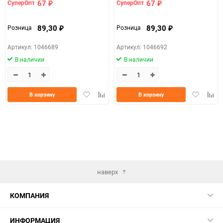
67
67
СуперОпт
СуперОпт
₽
₽
89,30
89,30
Розница
Розница
₽
₽
Артикул: 1046689
Артикул: 1046692
В наличии
В наличии
Добавить
Добавить
Добавить
Доба
В корзину
В корзину
в
к
в
к
избранное
сравнению
избранно
срав
наверх
КОМПАНИЯ
ИНФОРМАЦИЯ