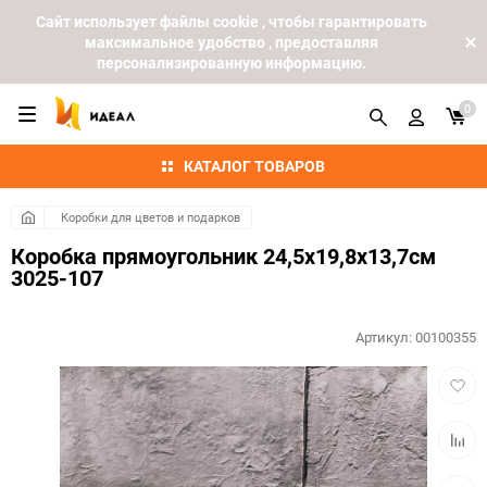
Cайт использует файлы cookie , чтобы гарантировать
максимальное удобство , предоставляя
персонализированную информацию.
0
КАТАЛОГ ТОВАРОВ
Коробки для цветов и подарков
Коробка прямоугольник 24,5х19,8х13,7см
3025-107
Артикул:
00100355
Добав
в
избра
Добав
к
сравн