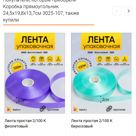
Минимальное количество
1
Коробка прямоугольник
24,5х19,8х13,7см 3025-107, также
Единица измерения
шт
купили
Лента простая 2/100 К
Лента простая 2/100 К
фиолетовый
бирюзовый