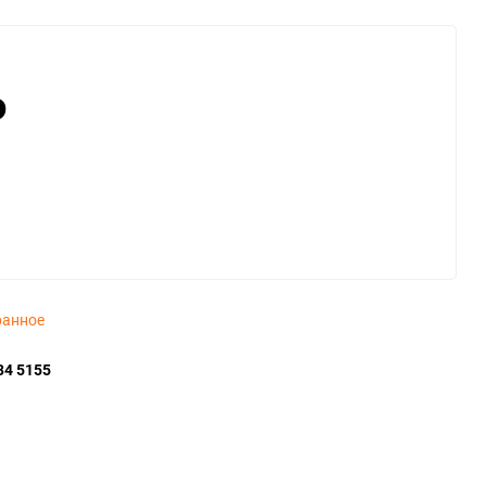
₽
ранное
34 5155