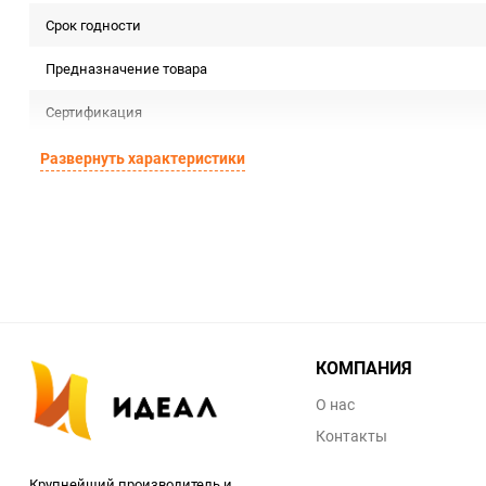
Срок годности
Предназначение товара
Сертификация
Особые условия
Развернуть характеристики
Минимальное количество
Единица измерения
КОМПАНИЯ
О нас
Контакты
Крупнейший производитель и