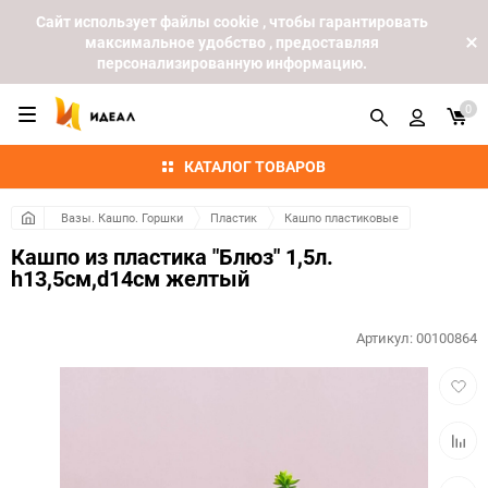
Cайт использует файлы cookie , чтобы гарантировать
максимальное удобство , предоставляя
персонализированную информацию.
0
КАТАЛОГ ТОВАРОВ
Вазы. Кашпо. Горшки
Пластик
Кашпо пластиковые
Кашпо из пластика "Блюз" 1,5л.
h13,5см,d14см желтый
Артикул:
00100864
Добав
в
избра
Добав
к
сравн