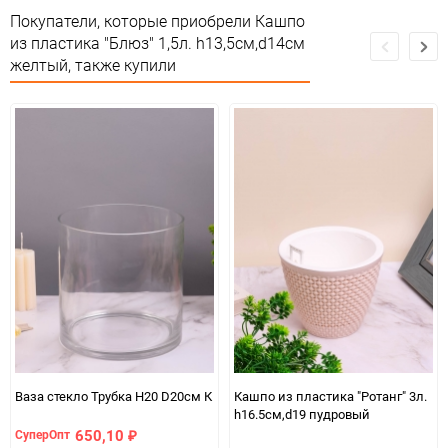
Сертификация
Не подлежит сертификации
Покупатели, которые приобрели Кашпо
из пластика "Блюз" 1,5л. h13,5см,d14см
Особые условия
Особых условий не требует
желтый, также купили
Минимальное количество
1
Единица измерения
шт
Ваза стекло Трубка H20 D20см К
Кашпо из пластика "Ротанг" 3л.
h16.5см,d19 пудровый
650,10
СуперОпт
₽