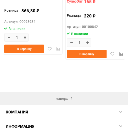
165
СуперОпт
₽
866,80
Розница
₽
220
Розница
₽
Артикул: 00098934
Артикул: 00100842
В наличии
В наличии
Добавить
Добавить
В корзину
Добавить
Доба
в
к
В корзину
в
к
избранное
сравнению
избранно
срав
наверх
КОМПАНИЯ
ИНФОРМАЦИЯ