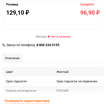
Розница
СуперОпт
129,10
96,90
₽
₽
Москва
Нет в наличии
Заказ по телефону
8 800 234 5155
Описание
Цвет
Желтый
Срок годности
Срок годности не ограничен
Страна изготовителя
РОССИЯ
Предназначение товара
Для декора и флористики
Развернуть характеристики