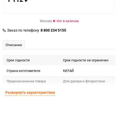
Москва
Нет в наличии
Заказ по телефону
8 800 234 5155
Описание
Срок годности
Срок годности не ограничен
Страна изготовителя
КИТАЙ
Предназначение товара
Для декора и флористики
Сертификация
Не подлежит сертификации
Развернуть характеристики
Особые условия
Особых условий не требует
Минимальное количество
1