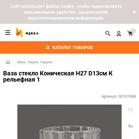
Cайт использует файлы cookie , чтобы гарантировать
максимальное удобство , предоставляя
персонализированную информацию.
0
КАТАЛОГ ТОВАРОВ
Вазы. Кашпо. Горшки
Ваза стекло Коническая H27 D13см К
рельефная 1
Артикул:
00101068
Добав
в
избра
Добав
к
сравн