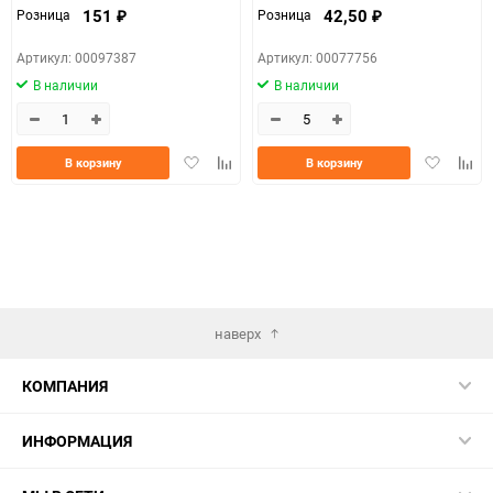
151
42,50
Розница
Розница
₽
₽
Артикул: 00097387
Артикул: 00077756
В наличии
В наличии
Добавить
Добавить
Добавить
Доба
В корзину
В корзину
в
к
в
к
избранное
сравнению
избранно
срав
наверх
КОМПАНИЯ
ИНФОРМАЦИЯ