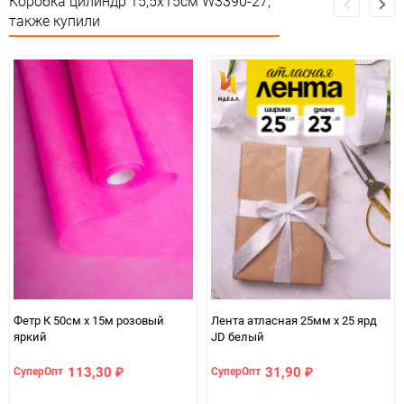
Коробка цилиндр 15,5х15см W3390-27,
также купили
Минимальное количество
1
Единица измерения
шт
Фетр К 50см х 15м розовый
Лента атласная 25мм х 25 ярд
яркий
JD белый
113,30
31,90
СуперОпт
СуперОпт
₽
₽