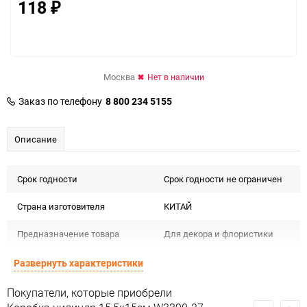
118
₽
Москва
Нет в наличии
Заказ по телефону
8 800 234 5155
Описание
Срок годности
Срок годности не ограничен
Страна изготовителя
КИТАЙ
Предназначение товара
Для декора и флористики
Подлежит декларации о
Развернуть характеристики
Сертификация
соответствии ЕАС
Покупатели, которые приобрели
Особые условия
Особых условий не требует