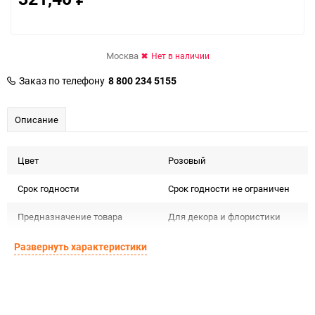
Москва
Нет в наличии
Заказ по телефону
8 800 234 5155
Описание
Цвет
Розовый
Срок годности
Срок годности не ограничен
Предназначение товара
Для декора и флористики
Подлежит декларации о
Развернуть характеристики
Сертификация
соответствии ЕАС
Особые условия
Особых условий не требует
Минимальное количество
1