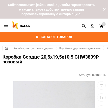
Cайт использует файлы cookie , чтобы гарантировать
максимальное удобство , предоставляя
персонализированную информацию.
0
КАТАЛОГ ТОВАРОВ
Коробки для цветов и подарков
Коробки подарочные одиночные
К
Коробка Сердце 20,5х19,5х10,5 CHW3809P
розовый
Артикул:
00101316
Добав
в
избра
Добав
к
сравн