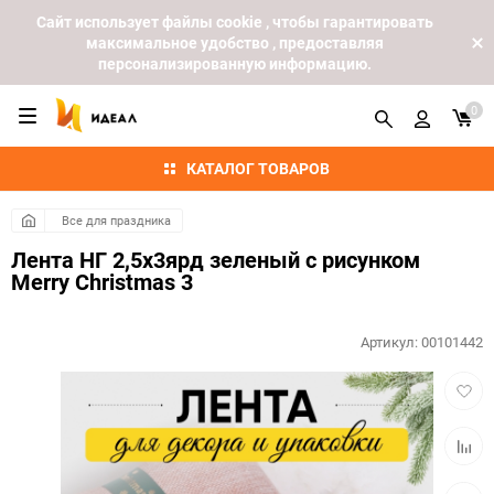
Cайт использует файлы cookie , чтобы гарантировать
максимальное удобство , предоставляя
персонализированную информацию.
0
КАТАЛОГ ТОВАРОВ
Все для праздника
Лента НГ 2,5х3ярд зеленый с рисунком
Merry Christmas 3
Артикул:
00101442
Добав
в
избра
Добав
к
сравн