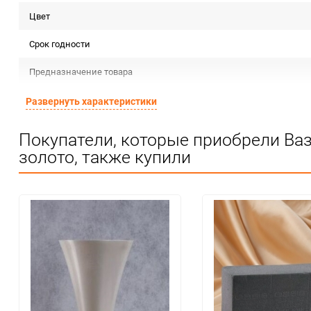
Цвет
Срок годности
Предназначение товара
Сертификация
Развернуть характеристики
Особые условия
Покупатели, которые приобрели Ваз
золото, также купили
Минимальное количество
Единица измерения