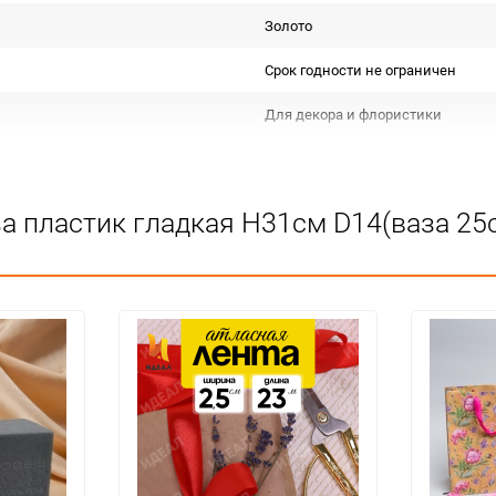
Золото
Срок годности не ограничен
Для декора и флористики
Не подлежит сертификации
Особых условий не требует
а пластик гладкая H31см D14(ваза 25
1
шт