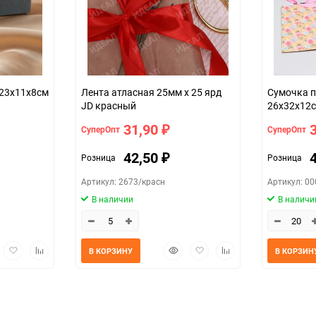
 23х11х8см
Лента атласная 25мм х 25 ярд
Сумочка п
JD красный
26х32х12
31,90
СуперОпт
СуперОпт
₽
42,50
Розница
Розница
₽
Артикул: 2673/красн
Артикул: 0
В наличии
В наличи
трый
Добавить
Добавить
Быстрый
Добавить
Добавить
В КОРЗИНУ
В КОРЗИН
мотр
в
к
просмотр
в
к
избранное
сравнению
избранное
сравнению