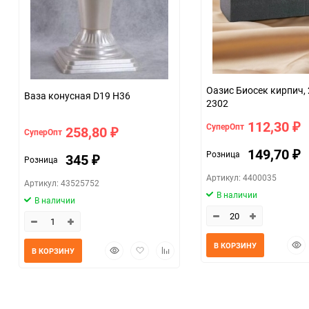
Оазис Биосек кирпич,
Ваза конусная D19 H36
2302
112,30
СуперОпт
₽
258,80
СуперОпт
₽
149,70
Розница
₽
345
Розница
₽
Артикул: 4400035
Артикул: 43525752
В наличии
В наличии
Быс
В КОРЗИНУ
Быстрый
Добавить
Добавить
В КОРЗИНУ
прос
просмотр
в
к
избранное
сравнению