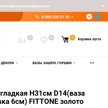
рсонализированную информацию.
8 800 234 51 55
0
0
0
Корзина
пуста
 ДЕКОРА
ВАЗЫ. КАШПО. ГОРШКИ
 гладкая H31см D14(ваза
ка 6см) FITTONE золото