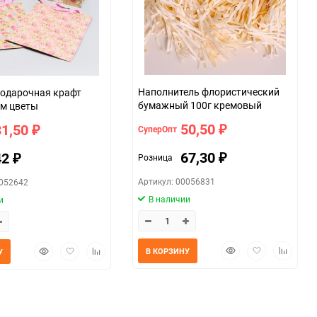
Наполнитель флористический
одарочная крафт
бумажный 100г кремовый
см цветы
50,50
31,50
СуперОпт
₽
₽
67,30
42
Розница
₽
₽
Артикул: 00056831
0052642
В наличии
и
Быстрый
Добавить
Добавит
Быстрый
Добавить
Добавить
В КОРЗИНУ
У
просмотр
в
к
просмотр
в
к
избранное
сравнен
избранное
сравнению