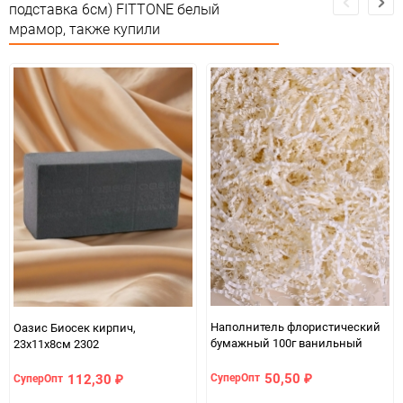
Минимальное количество
1
подставка 6см) FITTONE белый
мрамор, также купили
Единица измерения
шт
Наполнитель флористический
Оазис Биосек кирпич,
бумажный 100г ванильный
23х11х8см 2302
50,50
112,30
СуперОпт
СуперОпт
₽
₽