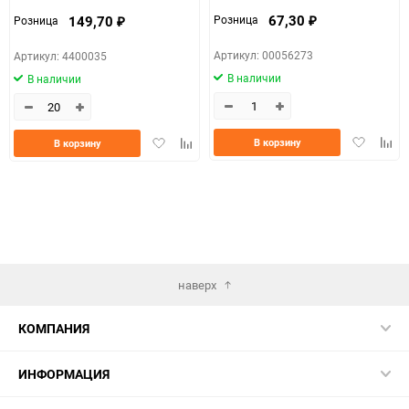
67,30
149,70
Розница
Розница
₽
₽
Артикул: 00056273
Артикул: 4400035
В наличии
В наличии
Добавить
Доба
Добавить
Добавить
В корзину
В корзину
в
к
в
к
избранно
срав
избранное
сравнению
наверх
КОМПАНИЯ
ИНФОРМАЦИЯ