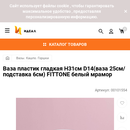
Cайт использует файлы cookie , чтобы гарантировать
максимальное удобство , предоставляя
персонализированную информацию.
0
КАТАЛОГ ТОВАРОВ
Вазы. Кашпо. Горшки
Ваза пластик гладкая H31см D14(ваза 25см/
подставка 6см) FITTONE белый мрамор
Артикул:
00101554
Добав
в
избра
Добав
к
сравн