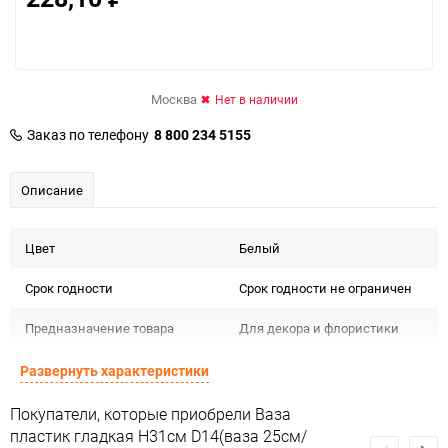
Москва
Нет в наличии
Заказ по телефону
8 800 234 5155
Описание
Цвет
Белый
Срок годности
Срок годности не ограничен
Предназначение товара
Для декора и флористики
Сертификация
Не подлежит сертификации
Развернуть характеристики
Особые условия
Особых условий не требует
Покупатели, которые приобрели Ваза
пластик гладкая H31см D14(ваза 25см/