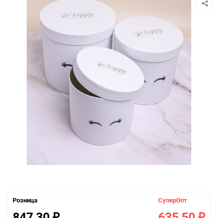
Розница
СуперОпт
847,30
635,50
₽
₽