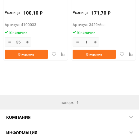
100,10
171,70
Розница
Розница
₽
₽
Артикул: 4100033
Артикул: 3429/бел
В наличии
В наличии
Добавить
Добавить
Добавить
Доба
В корзину
В корзину
в
к
в
к
избранное
сравнению
избранно
срав
наверх
КОМПАНИЯ
ИНФОРМАЦИЯ