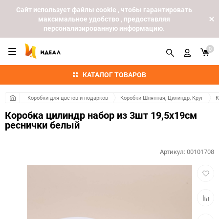
Cайт использует файлы cookie , чтобы гарантировать
максимальное удобство , предоставляя
персонализированную информацию.
0
КАТАЛОГ ТОВАРОВ
Коробки для цветов и подарков
Коробки Шляпная, Цилиндр, Круг
К
Коробка цилиндр набор из 3шт 19,5х19см
реснички белый
Артикул:
00101708
Добав
в
избра
Добав
к
сравн