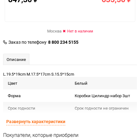
Москва
Нет в наличии
Заказ по телефону
8 800 234 5155
Описание
L.19.5*19cm M.17.5*17cm S.15.5*15cm
Цвет
Белый
Форма
Коробки Цилиндр набор 3шт
Срок годности
Срок годности не ограничен
Предназначение товара
Для декора
Развернуть характеристики
Подлежит декларации о
Покупатели, которые приобрели
Сертификация
соответствии ЕАС