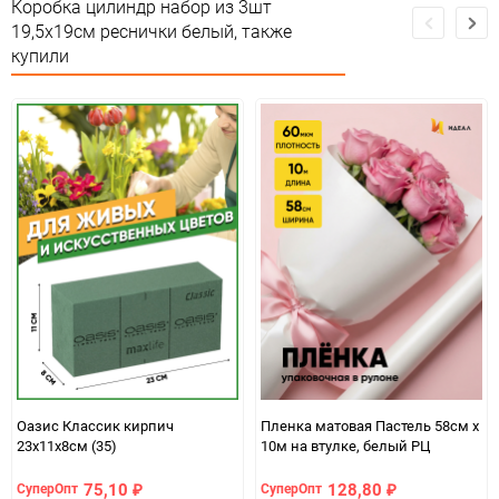
Коробка цилиндр набор из 3шт
19,5х19см реснички белый, также
Особые условия
Особых условий не требует
купили
Минимальное количество
1
Количество в коробке
18
Единица измерения
набор
Оазис Классик кирпич
Пленка матовая Пастель 58см х
23х11х8см (35)
10м на втулке, белый РЦ
75,10
128,80
СуперОпт
СуперОпт
₽
₽