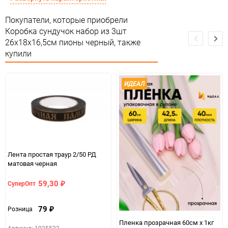
Подлежит декларации о
Покупатели, которые приобрели
Сертификация
соответствии ЕАС
Коробка сундучок набор из 3шт
26x18x16,5см пионы черный, также
Особые условия
Особых условий не требует
купили
Минимальное количество
1
ИДЕАЛ
Единица измерения
набор
Лента простая траур 2/50 РД
матовая черная
59,30
СуперОпт
₽
79
Розница
₽
Пленка прозрачная 60см x 1кг