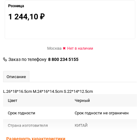
Розница
1 244,10
₽
Москва
Нет в наличии
Заказ по телефону
8 800 234 5155
Описание
L.26*18*16.5cm M.24*16*14.5cm S.22*14*12.5cm
Цвет
Черный
Срок годности
Срок годности не ограничен
Страна изготовителя
КИТАЙ
Предназначение товара
Для декора и флористики
Развернуть характеристики