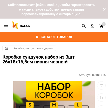
Cайт использует файлы cookie , чтобы гарантировать
максимальное удобство , предоставляя
персонализированную информацию.
0
КАТАЛОГ ТОВАРОВ
Коробки для цветов и подарков
Коробка сундучок набор из 3шт
26x18x16,5см пионы черный
Артикул:
00101715
Добав
в
избра
Добав
к
сравн