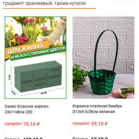
градиент оранжевый, также купили
Особые условия
Особых условий не требует
Минимальное количество
1
Количество в коробке
144
Единица измерения
шт
Корзина плетеная бамбук
Оазис Классик кирпич
D13x9.5/28см зеленая
23х11х8см (35)
39,10
75,10
СуперОпт
СуперОпт
₽
₽
52,10
Розница