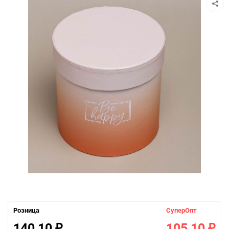
Розница
СуперОпт
140,10
105,10
₽
₽