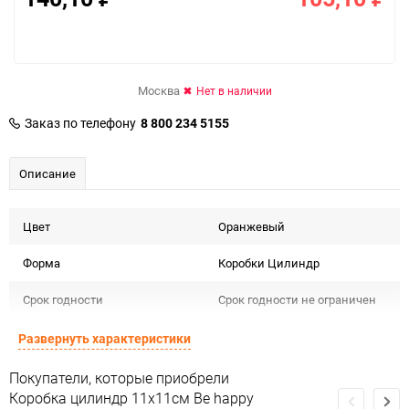
Москва
Нет в наличии
Заказ по телефону
8 800 234 5155
Описание
Цвет
Оранжевый
Форма
Коробки Цилиндр
Срок годности
Срок годности не ограничен
Предназначение товара
Для декора
Развернуть характеристики
Подлежит декларации о
Покупатели, которые приобрели
Сертификация
соответствии ЕАС
Коробка цилиндр 11х11см Be happy