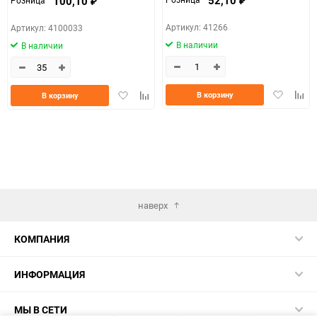
100,10
Розница
₽
₽
Артикул: 41266
Артикул: 4100033
В наличии
В наличии
Добавить
Доба
Добавить
Добавить
В корзину
В корзину
в
к
в
к
избранно
срав
избранное
сравнению
наверх
КОМПАНИЯ
ИНФОРМАЦИЯ
МЫ В СЕТИ