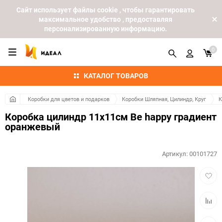
Cайт использует файлы cookie , чтобы гарантировать
максимальное удобство , предоставляя
персонализированную информацию.
0
КАТАЛОГ ТОВАРОВ
Коробки для цветов и подарков
Коробки Шляпная, Цилиндр, Круг
К
Коробка цилиндр 11х11см Be happy градиент
оранжевый
Артикул:
00101727
Добав
в
избра
Добав
к
сравн