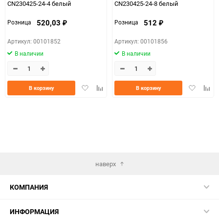
CN230425-24-4 белый
CN230425-24-8 белый
520,03
512
Розница
Розница
₽
₽
Артикул: 00101852
Артикул: 00101856
В наличии
В наличии
Добавить
Добавить
Добавить
Доба
В корзину
В корзину
в
к
в
к
избранное
сравнению
избранно
срав
наверх
КОМПАНИЯ
ИНФОРМАЦИЯ