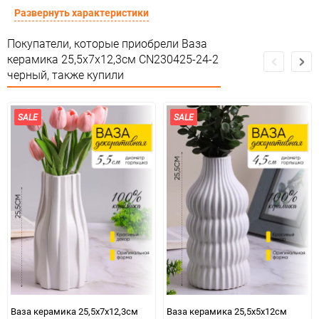
Предназначение товара
Для декора
Развернуть характеристики
Сертификация
Не подлежит сертификации
Покупатели, которые приобрели Ваза
керамика 25,5х7х12,3см CN230425-24-2
Особые условия
Особых условий не требует
черный, также купили
Минимальное количество
1
SALE
SALE
Количество в коробке
24
Единица измерения
шт
Ваза керамика 25,5х7х12,3см
Ваза керамика 25,5х5х12см