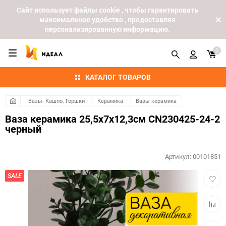
Cайт использует файлы cookie , чтобы гарантировать
максимальное удобство , предоставляя
персонализированную информацию.
0
КАТАЛОГ ТОВАРОВ
Вазы. Кашпо. Горшки
Керамика
Вазы керамика
Ваза керамика 25,5х7х12,3см CN230425-24-2
черный
Артикул:
00101851
Добав
SALE
в
избра
Добав
к
сравн