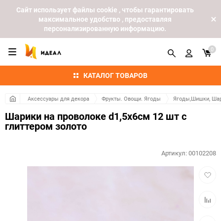
Cайт использует файлы cookie , чтобы гарантировать
максимальное удобство , предоставляя
персонализированную информацию.
0
КАТАЛОГ ТОВАРОВ
Аксессуары для декора
Фрукты. Овощи. Ягоды
Ягоды,Шишки, Шар
Шарики на проволоке d1,5х6см 12 шт с
глиттером золото
Артикул:
00102208
Добав
в
избра
Добав
к
сравн