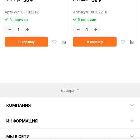
₽
₽
Артикул: 00102212
Артикул: 00102210
В наличии
В наличии
Добавить
Добавить
Добавить
Доба
В корзину
В корзину
в
к
в
к
избранное
сравнению
избранно
срав
наверх
КОМПАНИЯ
ИНФОРМАЦИЯ
МЫ В СЕТИ