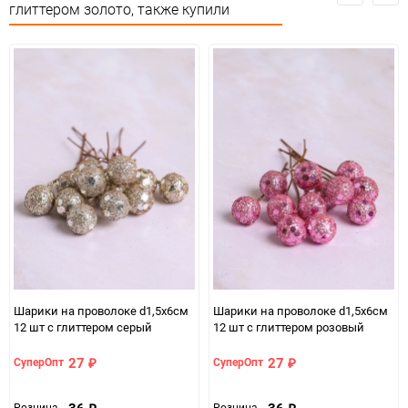
Особые условия
Особых условий не требует
глиттером золото, также купили
Минимальное количество
1
Количество в коробке
2000
Единица измерения
набор
Шарики на проволоке d1,5х6см
Шарики на проволоке d1,5х6см
12 шт с глиттером серый
12 шт с глиттером розовый
27
27
СуперОпт
СуперОпт
₽
₽
36
36
Розница
Розница