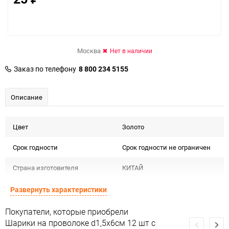
Москва
Нет в наличии
Заказ по телефону
8 800 234 5155
Описание
Цвет
Золото
Срок годности
Срок годности не ограничен
Страна изготовителя
КИТАЙ
Предназначение товара
Для декора
Развернуть характеристики
Сертификация
Не подлежит сертификации
Покупатели, которые приобрели
Шарики на проволоке d1,5х6см 12 шт с